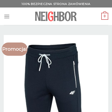
Skip
100% BEZPIECZNA STRONA ZAMÓWIENIA
to
content
0
Promocja!