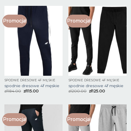
Promocja!
Promocja!
SPODNIE DRESOWE 4F MĘSKIE
SPODNIE DRESOWE 4F MĘSKIE
spodnie dresowe 4f męskie
spodnie dresowe 4f męskie
zł
184.00
zł
115.00
zł
200.00
zł
125.00
Promocja!
Promocja!