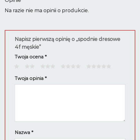
Opinie
Na razie nie ma opinii o produkcie.
Napisz pierwszą opinię o „spodnie dresowe
4f męskie”
Twoja ocena
*
1
2
3
4
5
Twoja opinia
*
Nazwa
*