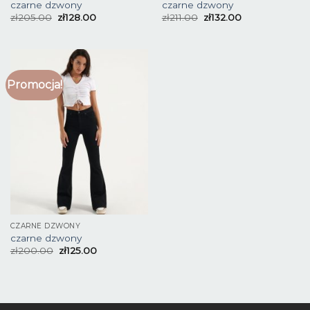
czarne dzwony
czarne dzwony
zł
205.00
zł
128.00
zł
211.00
zł
132.00
Promocja!
CZARNE DZWONY
czarne dzwony
zł
200.00
zł
125.00