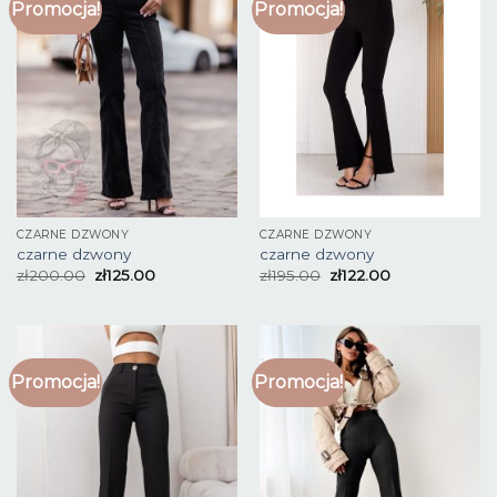
Promocja!
Promocja!
CZARNE DZWONY
CZARNE DZWONY
czarne dzwony
czarne dzwony
zł
200.00
zł
125.00
zł
195.00
zł
122.00
Promocja!
Promocja!