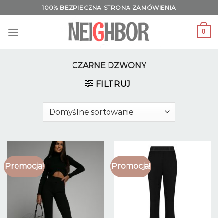
Skip
100% BEZPIECZNA STRONA ZAMÓWIENIA
to
content
0
CZARNE DZWONY
FILTRUJ
Promocja!
Promocja!