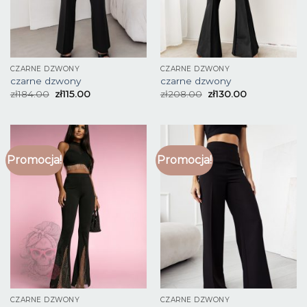
CZARNE DZWONY
CZARNE DZWONY
czarne dzwony
czarne dzwony
zł
184.00
zł
115.00
zł
208.00
zł
130.00
Promocja!
Promocja!
CZARNE DZWONY
CZARNE DZWONY