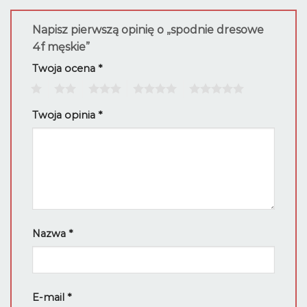
Napisz pierwszą opinię o „spodnie dresowe
4f męskie”
Twoja ocena
*
1
2
3
4
5
Twoja opinia
*
Nazwa
*
E-mail
*