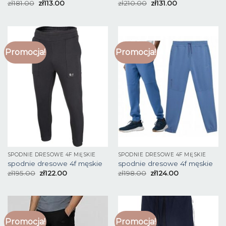
zł
181.00
zł
113.00
zł
210.00
zł
131.00
Promocja!
Promocja!
SPODNIE DRESOWE 4F MĘSKIE
SPODNIE DRESOWE 4F MĘSKIE
spodnie dresowe 4f męskie
spodnie dresowe 4f męskie
zł
195.00
zł
122.00
zł
198.00
zł
124.00
Promocja!
Promocja!