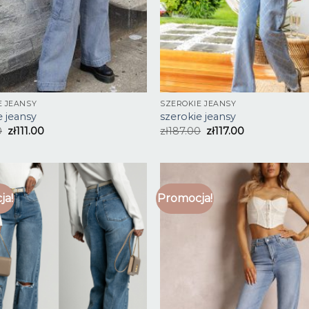
E JEANSY
SZEROKIE JEANSY
e jeansy
szerokie jeansy
0
zł
111.00
zł
187.00
zł
117.00
ja!
Promocja!