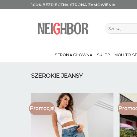
Skip
100% BEZPIECZNA STRONA ZAMÓWIENIA
to
content
Szukaj:
STRONA GŁÓWNA
SKLEP
MOHITO S
SZEROKIE JEANSY
Promocja!
Promoc