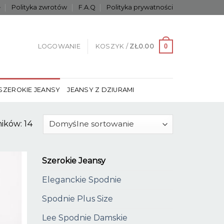
e
Polityka zwrotów
F.A.Q
Polityka prywatności
0
LOGOWANIE
KOSZYK /
ZŁ
0.00
SZEROKIE JEANSY
JEANSY Z DZIURAMI
ików: 14
Szerokie Jeansy
Eleganckie Spodnie
Spodnie Plus Size
Lee Spodnie Damskie