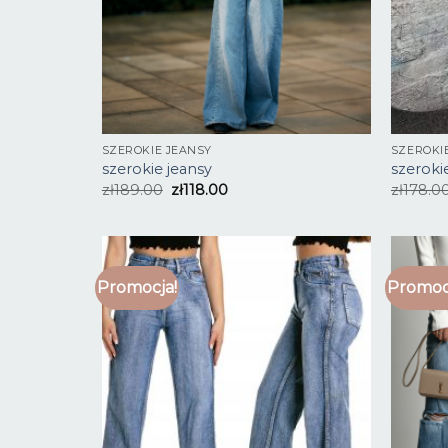
SZEROKIE JEANSY
SZEROKI
szerokie jeansy
szeroki
zł
189.00
zł
118.00
zł
178.0
Promocja!
Promoc