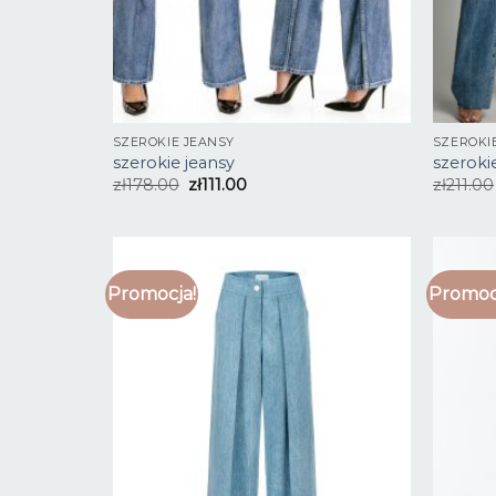
SZEROKIE JEANSY
SZEROKI
szerokie jeansy
szeroki
zł
178.00
zł
111.00
zł
211.00
Promocja!
Promoc