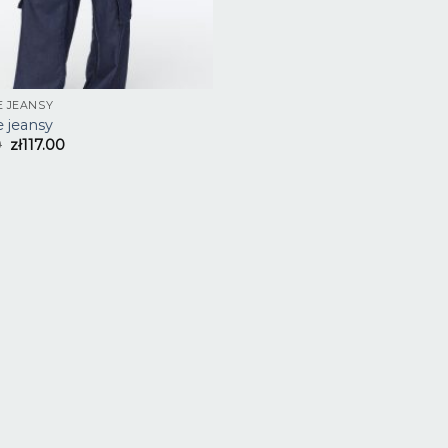
E JEANSY
e jeansy
0
zł
117.00