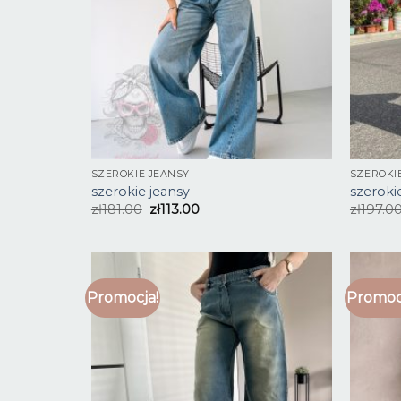
SZEROKIE JEANSY
SZEROKI
szerokie jeansy
szeroki
zł
181.00
zł
113.00
zł
197.0
Promocja!
Promoc