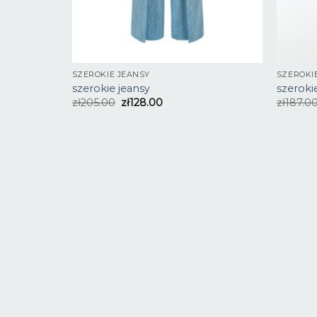
SZEROKIE JEANSY
SZEROKI
szerokie jeansy
szeroki
zł
205.00
zł
128.00
zł
187.0