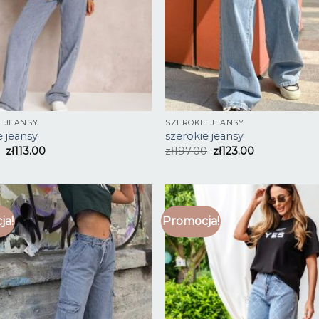
E JEANSY
SZEROKIE JEANSY
e jeansy
szerokie jeansy
zł
113.00
zł
197.00
zł
123.00
ja!
Promocja!