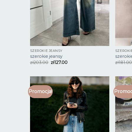
SZEROKIE JEANSY
SZEROKI
szerokie jeansy
szeroki
zł
203.00
zł
127.00
zł
181.00
Promocja!
Promoc