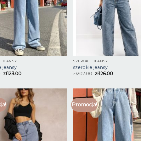
E JEANSY
SZEROKIE JEANSY
e jeansy
szerokie jeansy
0
zł
123.00
zł
202.00
zł
126.00
ja!
Promocja!