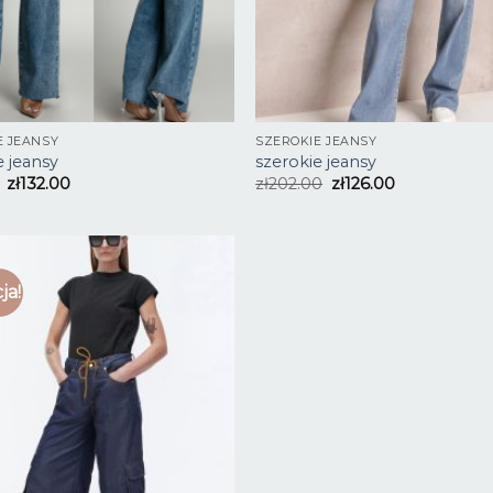
E JEANSY
SZEROKIE JEANSY
e jeansy
szerokie jeansy
zł
132.00
zł
202.00
zł
126.00
ja!