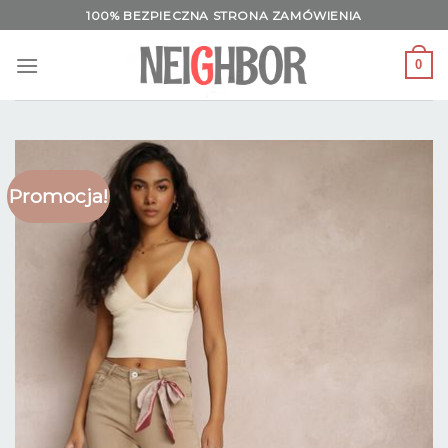
Skip
100% BEZPIECZNA STRONA ZAMÓWIENIA
to
content
0
Promocja!