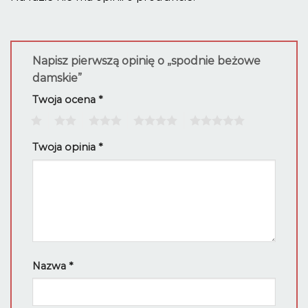
Napisz pierwszą opinię o „spodnie beżowe
damskie”
Twoja ocena
*
1
2
3
4
5
Twoja opinia
*
Nazwa
*