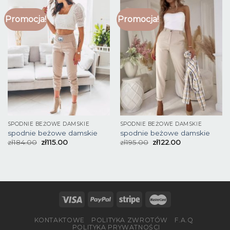
Promocja!
Promocja!
SPODNIE BEŻOWE DAMSKIE
SPODNIE BEŻOWE DAMSKIE
spodnie beżowe damskie
spodnie beżowe damskie
zł
184.00
zł
115.00
zł
195.00
zł
122.00
KONTAKTOWE
POLITYKA ZWROTÓW
F.A.Q
POLITYKA PRYWATNOŚCI