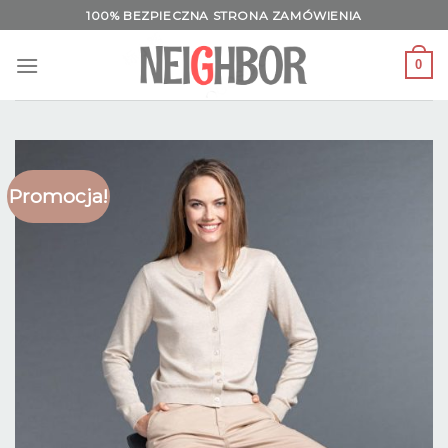
Skip
100% BEZPIECZNA STRONA ZAMÓWIENIA
to
content
0
Promocja!