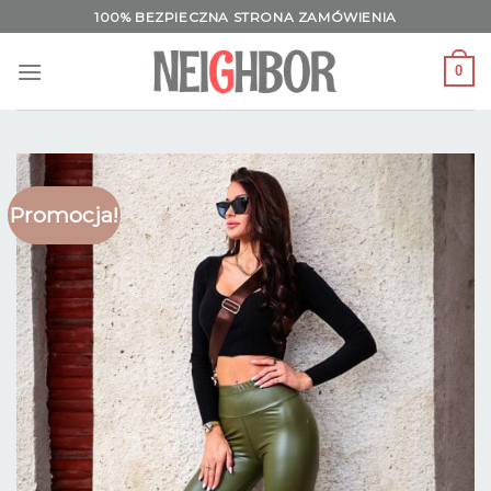
Skip
100% BEZPIECZNA STRONA ZAMÓWIENIA
to
content
0
Promocja!