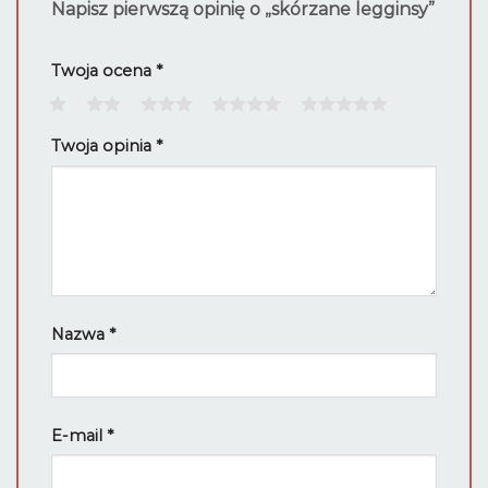
Napisz pierwszą opinię o „skórzane legginsy”
Twoja ocena
*
1
2
3
4
5
Twoja opinia
*
Nazwa
*
E-mail
*