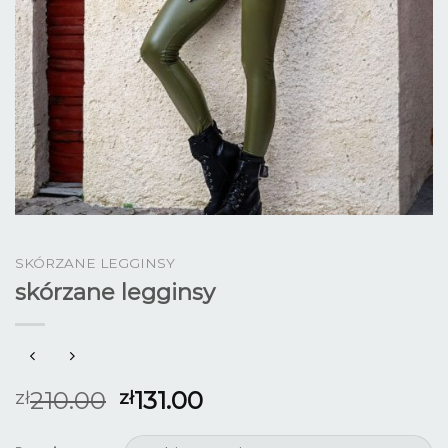
SKÓRZANE LEGGINSY
skórzane legginsy
210.00
131.00
zł
zł