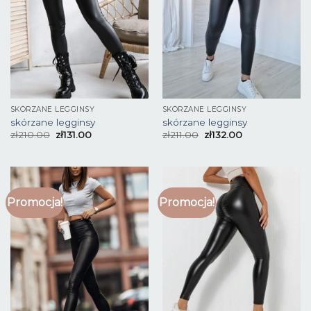
SKÓRZANE LEGGINSY
SKÓRZANE LEGGINSY
skórzane legginsy
skórzane legginsy
zł
210.00
zł
131.00
zł
211.00
zł
132.00
Promocja!
Promocja!