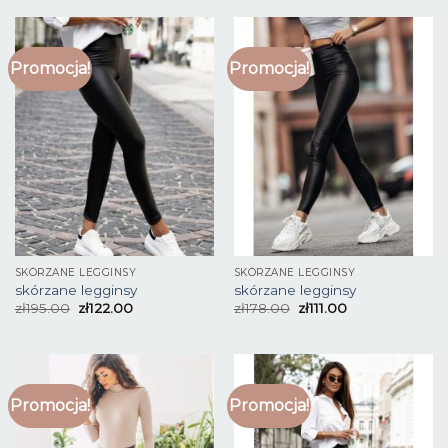
Promocja!
Promocja!
SKÓRZANE LEGGINSY
SKÓRZANE LEGGINSY
skórzane legginsy
skórzane legginsy
zł
195.00
zł
122.00
zł
178.00
zł
111.00
Promocja!
Promocja!