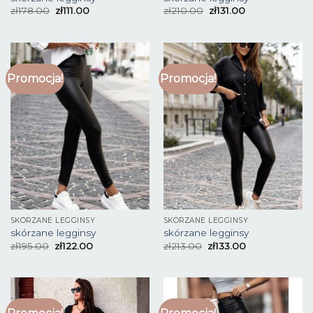
zł
178.00
zł
111.00
zł
210.00
zł
131.00
Promocja!
Promocja!
SKÓRZANE LEGGINSY
SKÓRZANE LEGGINSY
skórzane legginsy
skórzane legginsy
zł
195.00
zł
122.00
zł
213.00
zł
133.00