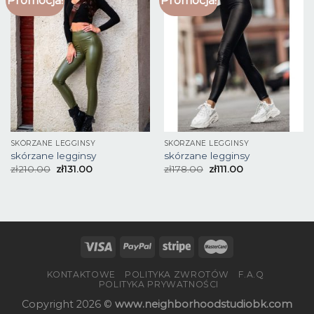
Promocja!
Promocja!
SKÓRZANE LEGGINSY
SKÓRZANE LEGGINSY
skórzane legginsy
skórzane legginsy
zł
210.00
zł
131.00
zł
178.00
zł
111.00
KONTAKTOWE
POLITYKA ZWROTÓW
F.A.Q
POLITYKA PRYWATNOŚCI
Copyright 2026 ©
www.neighborhoodstudiobk.com