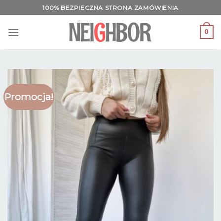
Skip
100% BEZPIECZNA STRONA ZAMÓWIENIA
to
content
0
Promocja!