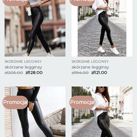
SKÓRZANE LEGGINSY
SKÓRZANE LEGGINSY
skórzane legginsy
skórzane legginsy
zł
205.00
zł
128.00
zł
194.00
zł
121.00
Promocja!
Promocja!