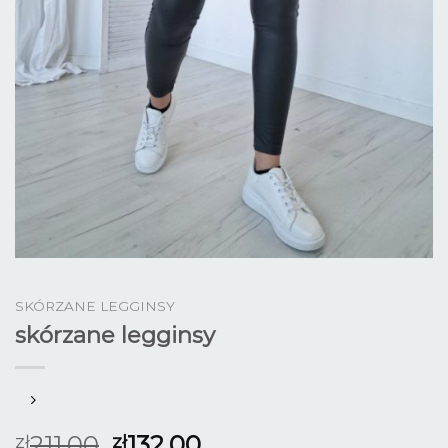
SKÓRZANE LEGGINSY
skórzane legginsy
211.00
132.00
zł
zł