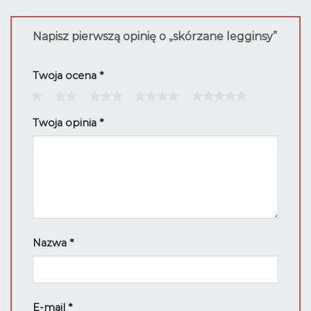
Napisz pierwszą opinię o „skórzane legginsy”
Twoja ocena
*
1
2
3
4
5
Twoja opinia
*
Nazwa
*
E-mail
*