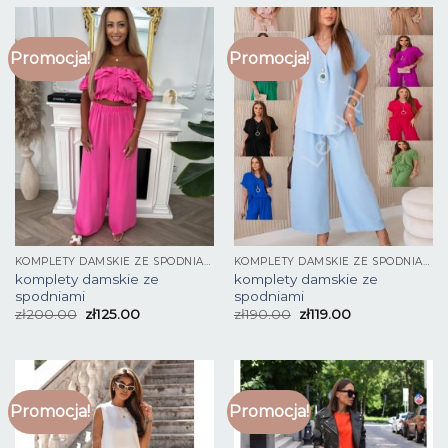
Promocja!
Promocja!
KOMPLETY DAMSKIE ZE SPODNIAMI
KOMPLETY DAMSKIE ZE SPODNIAMI
komplety damskie ze
komplety damskie ze
spodniami
spodniami
zł
200.00
zł
125.00
zł
190.00
zł
119.00
Promocja!
Promocja!