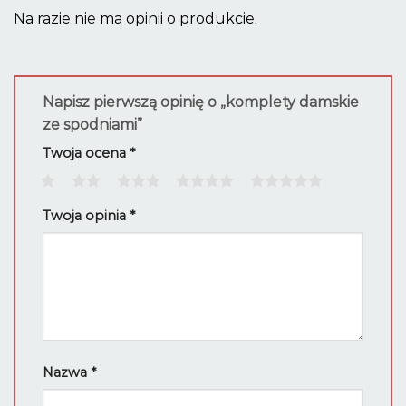
Na razie nie ma opinii o produkcie.
Napisz pierwszą opinię o „komplety damskie
ze spodniami”
Twoja ocena
*
1
2
3
4
5
Twoja opinia
*
Nazwa
*