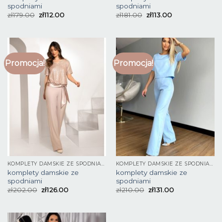
spodniami
spodniami
zł
179.00
zł
112.00
zł
181.00
zł
113.00
Promocja!
Promocja!
KOMPLETY DAMSKIE ZE SPODNIAMI
KOMPLETY DAMSKIE ZE SPODNIAMI
komplety damskie ze
komplety damskie ze
spodniami
spodniami
zł
202.00
zł
126.00
zł
210.00
zł
131.00