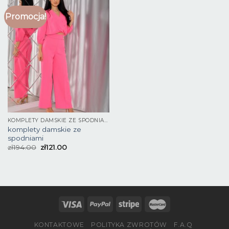
Promocja!
KOMPLETY DAMSKIE ZE SPODNIAMI
komplety damskie ze
spodniami
zł
194.00
zł
121.00
KONTAKTOWE
POLITYKA ZWROTÓW
F.A.Q