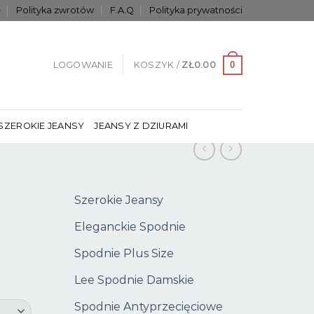
e
Polityka zwrotów
F.A.Q
Polityka prywatności
0
LOGOWANIE
KOSZYK /
ZŁ
0.00
SZEROKIE JEANSY
JEANSY Z DZIURAMI
Szerokie Jeansy
Eleganckie Spodnie
Spodnie Plus Size
Lee Spodnie Damskie
Spodnie Antyprzecięciowe