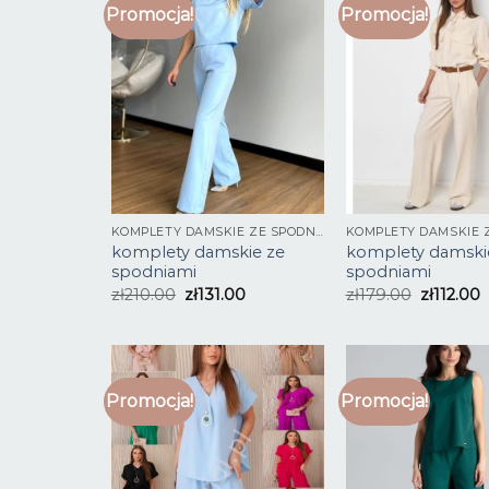
Promocja!
Promocja!
KOMPLETY DAMSKIE ZE SPODNIAMI
komplety damskie ze
komplety damski
spodniami
spodniami
zł
210.00
zł
131.00
zł
179.00
zł
112.00
Promocja!
Promocja!