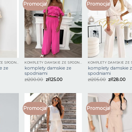
Promocja!
Promocja!
KOMPLETY DAMSKIE ZE SPODNIAMI
KOMPLETY DAMSKIE ZE SPODNIAMI
e ze
komplety damskie ze
komplety damskie 
spodniami
spodniami
zł
200.00
zł
125.00
zł
205.00
zł
128.00
Promocja!
Promocja!