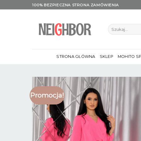
Skip
100% BEZPIECZNA STRONA ZAMÓWIENIA
to
content
Szukaj:
STRONA GŁÓWNA
SKLEP
MOHITO S
Promocja!