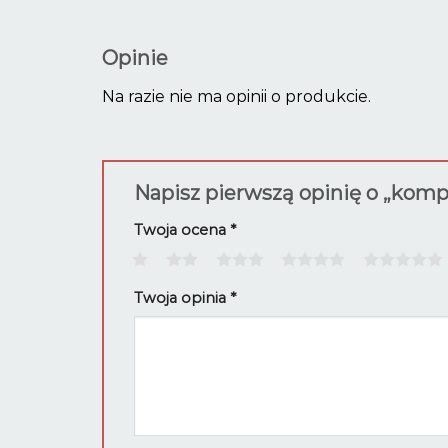
Opinie
Na razie nie ma opinii o produkcie.
Napisz pierwszą opinię o „kom
Twoja ocena
*
1
2
3
4
5
Twoja opinia
*