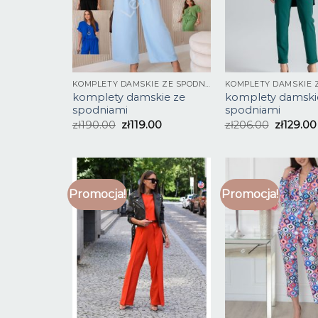
KOMPLETY DAMSKIE ZE SPODNIAMI
komplety damskie ze
komplety damski
spodniami
spodniami
zł
190.00
zł
119.00
zł
206.00
zł
129.00
Promocja!
Promocja!