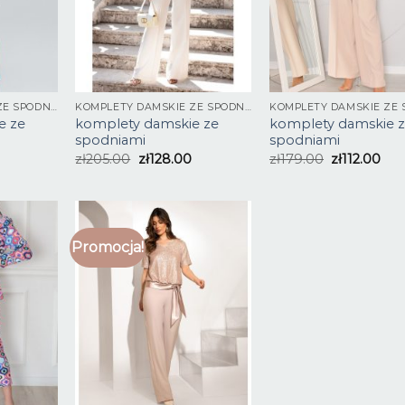
KOMPLETY DAMSKIE ZE SPODNIAMI
KOMPLETY DAMSKIE ZE SPODNIAMI
e ze
komplety damskie ze
komplety damskie 
spodniami
spodniami
zł
205.00
zł
128.00
zł
179.00
zł
112.00
Promocja!