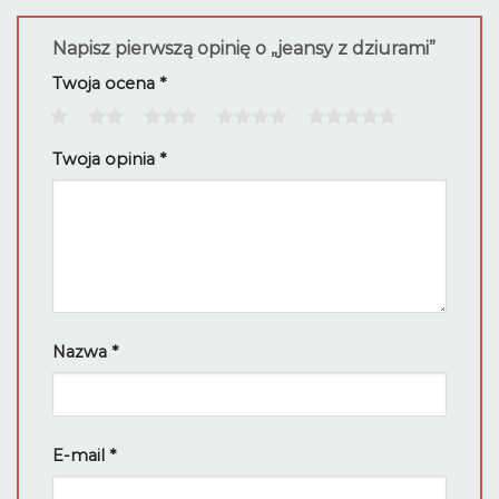
Napisz pierwszą opinię o „jeansy z dziurami”
Twoja ocena
*
1
2
3
4
5
Twoja opinia
*
Nazwa
*
E-mail
*