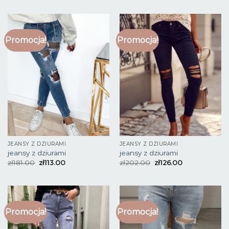
Promocja!
Promocja!
JEANSY Z DZIURAMI
JEANSY Z DZIURAMI
jeansy z dziurami
jeansy z dziurami
zł
181.00
zł
113.00
zł
202.00
zł
126.00
Promocja!
Promocja!