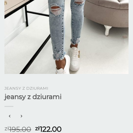
JEANSY Z DZIURAMI
jeansy z dziurami
195.00
122.00
zł
zł