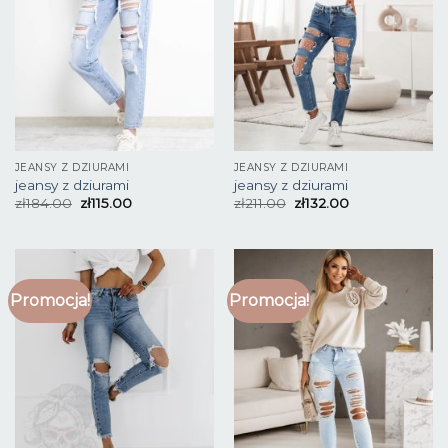
JEANSY Z DZIURAMI
JEANSY Z DZIURAMI
jeansy z dziurami
jeansy z dziurami
zł
184.00
zł
115.00
zł
211.00
zł
132.00
Promocja!
Promocja!