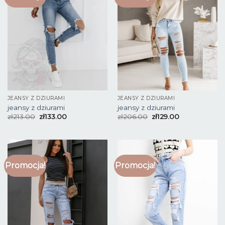
JEANSY Z DZIURAMI
JEANSY Z DZIURAMI
jeansy z dziurami
jeansy z dziurami
zł
213.00
zł
133.00
zł
206.00
zł
129.00
Promocja!
Promocja!