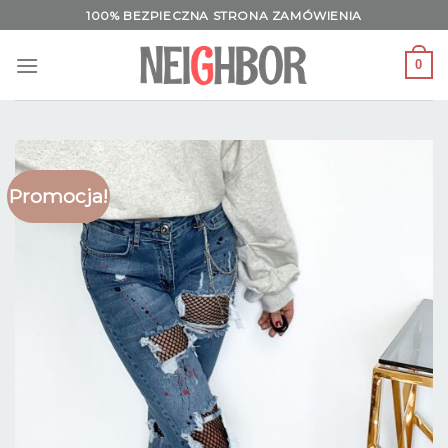
Skip
100% BEZPIECZNA STRONA ZAMÓWIENIA
to
content
0
Promocja!