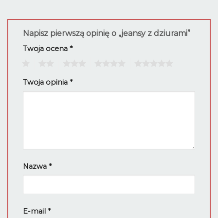
Napisz pierwszą opinię o „jeansy z dziurami”
Twoja ocena
*
1
2
3
4
5
Twoja opinia
*
Nazwa
*
E-mail
*