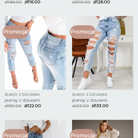
zł
186.00
zł
116.00
zł
202.00
zł
126.00
Promocja!
Promocja!
JEANSY Z DZIURAMI
JEANSY Z DZIURAMI
jeansy z dziurami
jeansy z dziurami
zł
195.00
zł
122.00
zł
213.00
zł
133.00
Promocja!
Promocja!