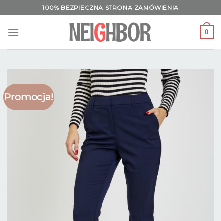
Skip
100% BEZPIECZNA STRONA ZAMÓWIENIA
to
content
0
Promocja!