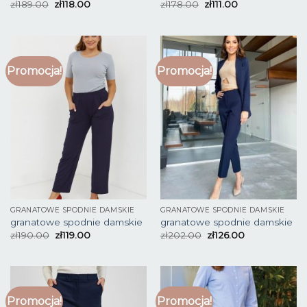
zł
189.00
zł
118.00
zł
178.00
zł
111.00
Promocja!
Promocja!
GRANATOWE SPODNIE DAMSKIE
GRANATOWE SPODNIE DAMSKIE
granatowe spodnie damskie
granatowe spodnie damskie
zł
190.00
zł
119.00
zł
202.00
zł
126.00
Promocja!
Promocja!