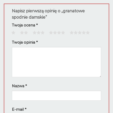
Napisz pierwszą opinię o „granatowe
spodnie damskie”
Twoja ocena
*
1
2
3
4
5
Twoja opinia
*
Nazwa
*
E-mail
*