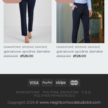
GRANATOWE SPODNIE DAMSKIE
GRANATOWE SPODNIE DAMSKIE
granatowe spodnie damskie
granatowe spodnie damskie
zł
202.00
zł
126.00
zł
202.00
zł
126.00
KONTAKTOWE
POLITYKA ZWROTÓW
F.A.Q
POLITYKA PRYWATNOŚCI
Copyright 2026 ©
www.neighborhoodstudiobk.com