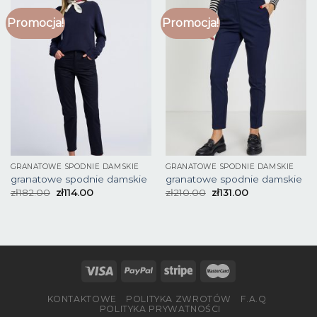
Promocja!
Promocja!
GRANATOWE SPODNIE DAMSKIE
GRANATOWE SPODNIE DAMSKIE
granatowe spodnie damskie
granatowe spodnie damskie
zł
182.00
zł
114.00
zł
210.00
zł
131.00
KONTAKTOWE
POLITYKA ZWROTÓW
F.A.Q
POLITYKA PRYWATNOŚCI