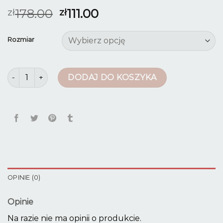
178.00
111.00
zł
zł
Rozmiar
ilość granatowe spodnie damskie
DODAJ DO KOSZYKA
OPINIE (0)
Opinie
Na razie nie ma opinii o produkcie.