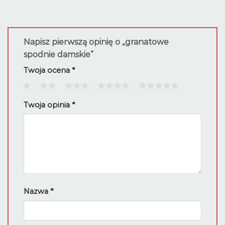
Napisz pierwszą opinię o „granatowe
spodnie damskie”
Twoja ocena
*
1
2
3
4
5
Twoja opinia
*
Nazwa
*