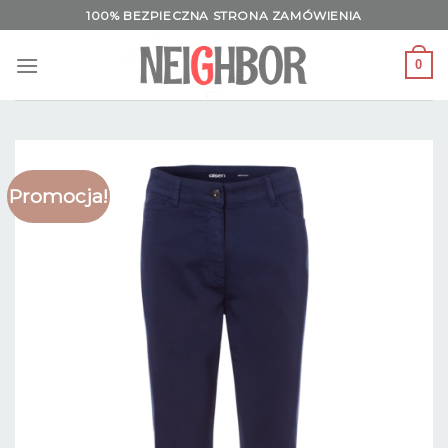
Skip
100% BEZPIECZNA STRONA ZAMÓWIENIA
to
content
0
Promocja!