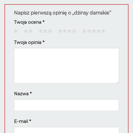
Napisz pierwszą opinię o „dżinsy damskie”
Twoja ocena
*
1
2
3
4
5
Twoja opinia
*
Nazwa
*
E-mail
*