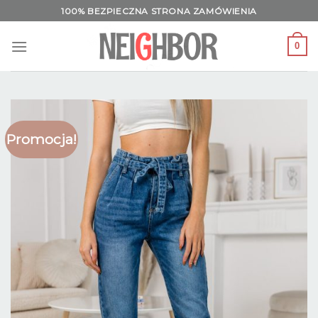
Skip
100% BEZPIECZNA STRONA ZAMÓWIENIA
to
content
0
Promocja!