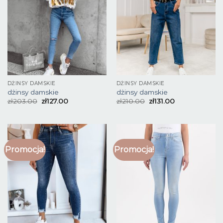
DŻINSY DAMSKIE
DŻINSY DAMSKIE
dżinsy damskie
dżinsy damskie
zł
203.00
zł
127.00
zł
210.00
zł
131.00
Promocja!
Promocja!