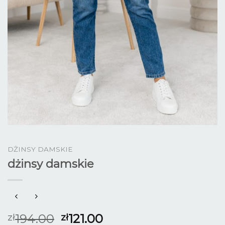
DŻINSY DAMSKIE
dżinsy damskie
194.00
121.00
zł
zł