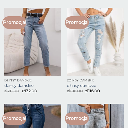
Promocja!
Promocja!
DŻINSY DAMSKIE
DŻINSY DAMSKIE
dżinsy damskie
dżinsy damskie
zł
211.00
zł
132.00
zł
186.00
zł
116.00
Promocja!
Promocja!