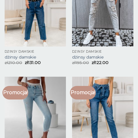
DŻINSY DAMSKIE
DŻINSY DAMSKIE
dżinsy damskie
dżinsy damskie
zł
210.00
zł
131.00
zł
195.00
zł
122.00
Promocja!
Promocja!