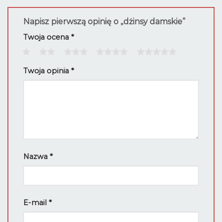
Napisz pierwszą opinię o „dżinsy damskie”
Twoja ocena
*
1
2
3
4
5
Twoja opinia
*
Nazwa
*
E-mail
*