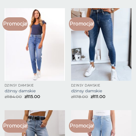
Promocja!
Promocja!
DŻINSY DAMSKIE
DŻINSY DAMSKIE
dżinsy damskie
dżinsy damskie
zł
184.00
zł
115.00
zł
178.00
zł
111.00
Promocja!
Promocja!