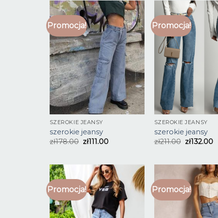
Promocja!
Promocja!
SZEROKIE JEANSY
SZEROKIE JEANSY
szerokie jeansy
szerokie jeansy
zł
178.00
zł
111.00
zł
211.00
zł
132.00
Promocja!
Promocja!