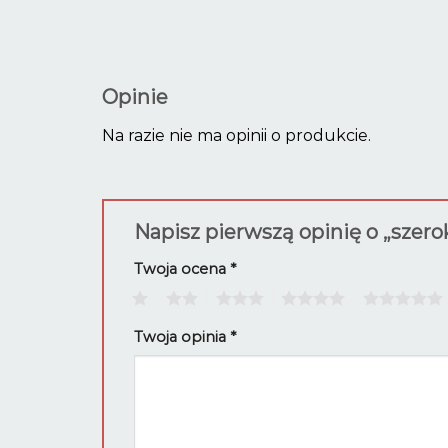
Opinie
Na razie nie ma opinii o produkcie.
Napisz pierwszą opinię o „szero
Twoja ocena
*
1
2
3
4
5
Twoja opinia
*