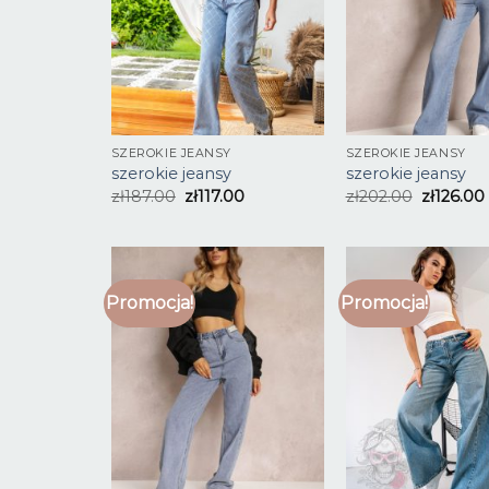
SZEROKIE JEANSY
SZEROKIE JEANSY
szerokie jeansy
szerokie jeansy
zł
187.00
zł
117.00
zł
202.00
zł
126.00
Promocja!
Promocja!