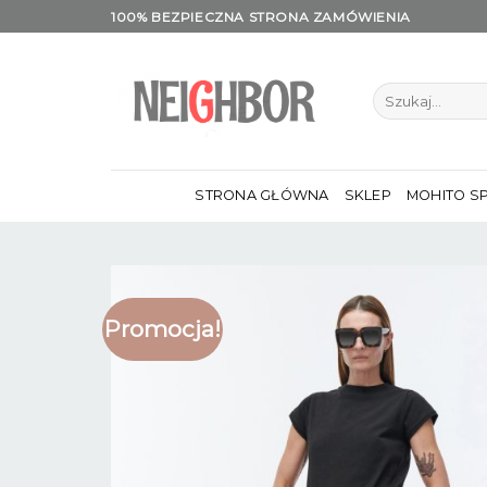
Skip
100% BEZPIECZNA STRONA ZAMÓWIENIA
to
content
Szukaj:
STRONA GŁÓWNA
SKLEP
MOHITO S
Promocja!