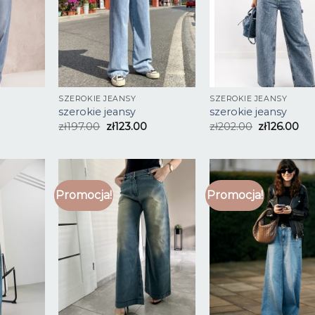
SZEROKIE JEANSY
SZEROKIE JEANSY
szerokie jeansy
szerokie jeansy
zł
197.00
zł
123.00
zł
202.00
zł
126.00
Promocja!
Promocja!