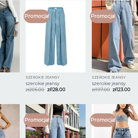
Promocja!
Promocja!
SZEROKIE JEANSY
SZEROKIE JEANSY
szerokie jeansy
szerokie jeansy
zł
205.00
zł
128.00
zł
197.00
zł
123.00
Promocja!
Promocja!