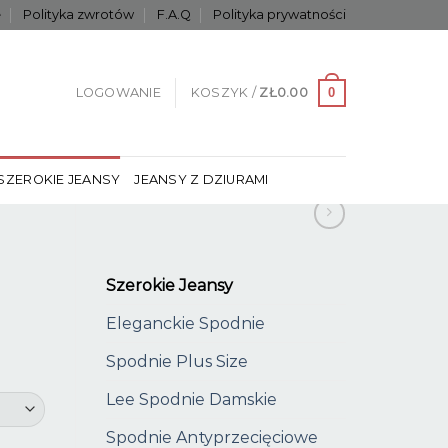
e
Polityka zwrotów
F.A.Q
Polityka prywatności
0
LOGOWANIE
KOSZYK /
ZŁ
0.00
SZEROKIE JEANSY
JEANSY Z DZIURAMI
Szerokie Jeansy
Eleganckie Spodnie
Spodnie Plus Size
Lee Spodnie Damskie
Spodnie Antyprzecięciowe