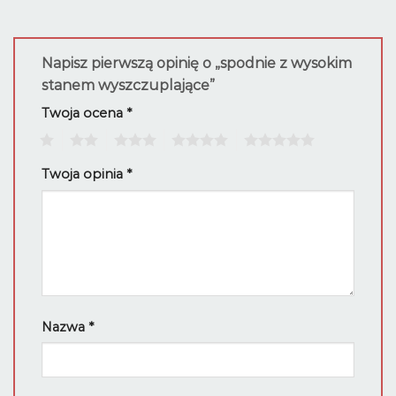
Napisz pierwszą opinię o „spodnie z wysokim
stanem wyszczuplające”
Twoja ocena
*
1
2
3
4
5
Twoja opinia
*
Nazwa
*