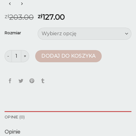
203.00
127.00
zł
zł
Rozmiar
ilość spodnie z rozciętymi nogawkami
DODAJ DO KOSZYKA
OPINIE (0)
Opinie