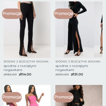
Promocja!
Promocja!
SPODNIE Z ROZCIĘTYMI NOGAWKAMI
SPODNIE Z ROZCIĘTYMI NOGAWKAMI
spodnie z rozciętymi
spodnie z rozciętymi
nogawkami
nogawkami
zł
182.00
zł
114.00
zł
210.00
zł
131.00
Promocja!
Promocja!