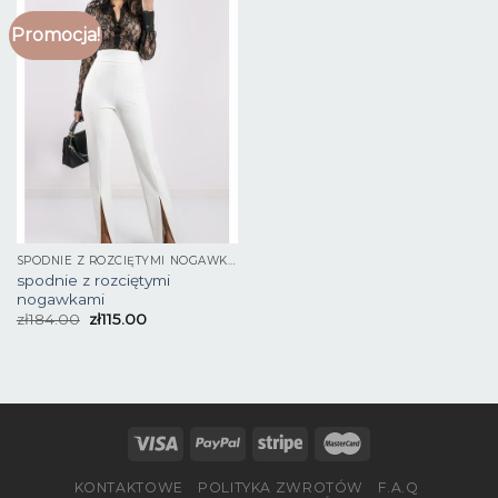
Promocja!
SPODNIE Z ROZCIĘTYMI NOGAWKAMI
spodnie z rozciętymi
nogawkami
zł
184.00
zł
115.00
KONTAKTOWE
POLITYKA ZWROTÓW
F.A.Q