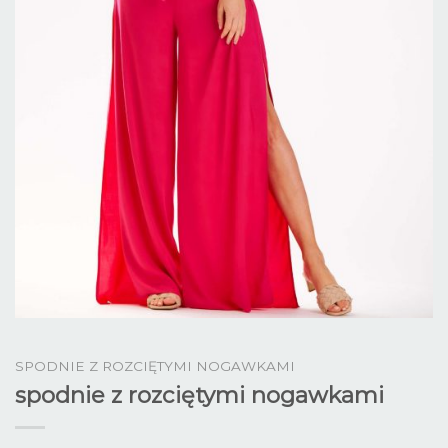
SPODNIE Z ROZCIĘTYMI NOGAWKAMI
spodnie z rozciętymi nogawkami