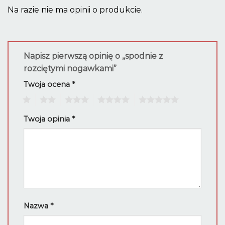
Na razie nie ma opinii o produkcie.
Napisz pierwszą opinię o „spodnie z
rozciętymi nogawkami”
Twoja ocena
*
1
2
3
4
5
Twoja opinia
*
Nazwa
*