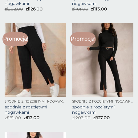
nogawkami
nogawkami
zł
202.00
zł
126.00
zł
181.00
zł
113.00
Promocja!
Promocja!
SPODNIE Z ROZCIĘTYMI NOGAWKAMI
SPODNIE Z ROZCIĘTYMI NOGAWKAMI
spodnie z rozciętymi
spodnie z rozciętymi
nogawkami
nogawkami
zł
181.00
zł
113.00
zł
203.00
zł
127.00