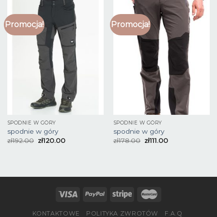
Promocja!
Promocja!
SPODNIE W GÓRY
SPODNIE W GÓRY
spodnie w góry
spodnie w góry
zł
192.00
zł
120.00
zł
178.00
zł
111.00
KONTAKTOWE
POLITYKA ZWROTÓW
F.A.Q