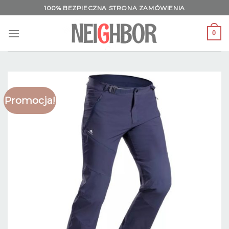
Skip
100% BEZPIECZNA STRONA ZAMÓWIENIA
to
content
0
Promocja!