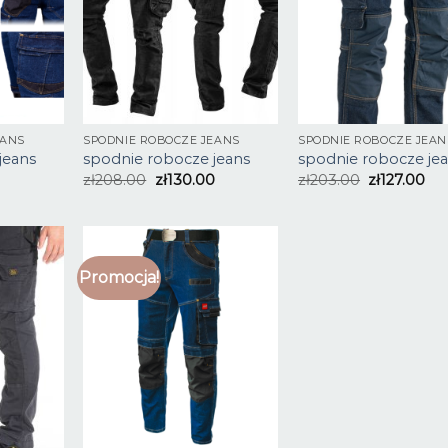
EANS
SPODNIE ROBOCZE JEANS
SPODNIE ROBOCZE JEAN
jeans
spodnie robocze jeans
spodnie robocze je
zł
208.00
zł
130.00
zł
203.00
zł
127.00
Promocja!