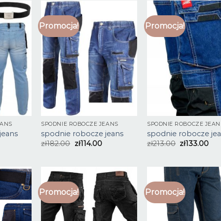
Promocja!
Promocja!
EANS
SPODNIE ROBOCZE JEANS
SPODNIE ROBOCZE JEAN
jeans
spodnie robocze jeans
spodnie robocze je
zł
182.00
zł
114.00
zł
213.00
zł
133.00
Promocja!
Promocja!