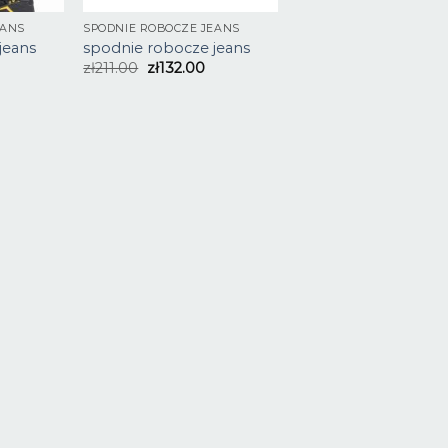
EANS
SPODNIE ROBOCZE JEANS
jeans
spodnie robocze jeans
zł
211.00
zł
132.00