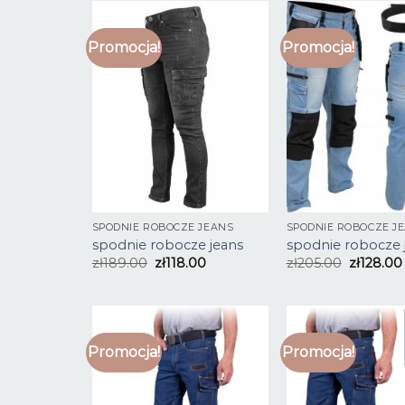
Promocja!
Promocja!
SPODNIE ROBOCZE JEANS
SPODNIE ROBOCZE J
spodnie robocze jeans
spodnie robocze 
zł
189.00
zł
118.00
zł
205.00
zł
128.00
Promocja!
Promocja!