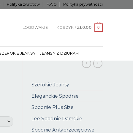
e
Polityka zwrotów
F.A.Q
Polityka prywatności
0
LOGOWANIE
KOSZYK /
ZŁ
0.00
SZEROKIE JEANSY
JEANSY Z DZIURAMI
Szerokie Jeansy
Eleganckie Spodnie
Spodnie Plus Size
Lee Spodnie Damskie
Spodnie Antyprzecięciowe