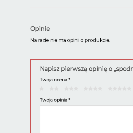
Opinie
Na razie nie ma opinii o produkcie.
Napisz pierwszą opinię o „spod
Twoja ocena
*
1
2
3
4
5
Twoja opinia
*