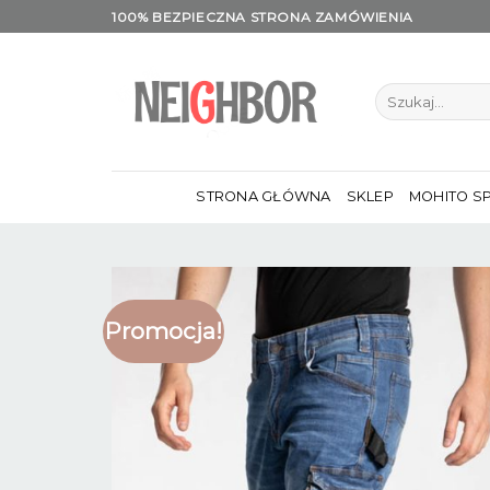
Skip
100% BEZPIECZNA STRONA ZAMÓWIENIA
to
content
Szukaj:
STRONA GŁÓWNA
SKLEP
MOHITO S
Promocja!