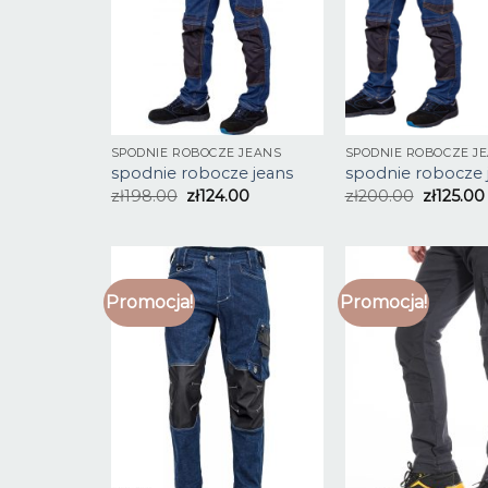
SPODNIE ROBOCZE JEANS
SPODNIE ROBOCZE J
spodnie robocze jeans
spodnie robocze 
zł
198.00
zł
124.00
zł
200.00
zł
125.00
Promocja!
Promocja!