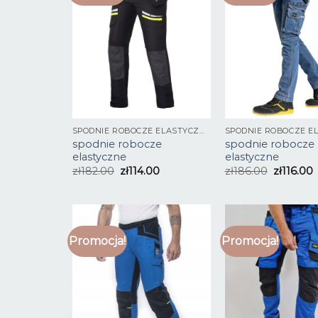
SPODNIE ROBOCZE ELASTYCZNE
spodnie robocze
spodnie robocze
elastyczne
elastyczne
zł
182.00
zł
114.00
zł
186.00
zł
116.00
Promocja!
Promocja!