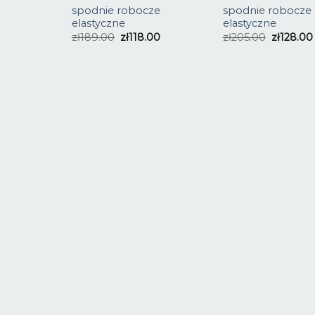
spodnie robocze
spodnie robocze
elastyczne
elastyczne
zł
189.00
zł
118.00
zł
205.00
zł
128.00