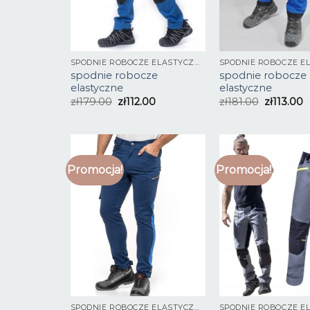
SPODNIE ROBOCZE ELASTYCZNE
spodnie robocze
spodnie robocze
elastyczne
elastyczne
zł
179.00
zł
112.00
zł
181.00
zł
113.00
Promocja!
Promocja!
SPODNIE ROBOCZE ELASTYCZNE