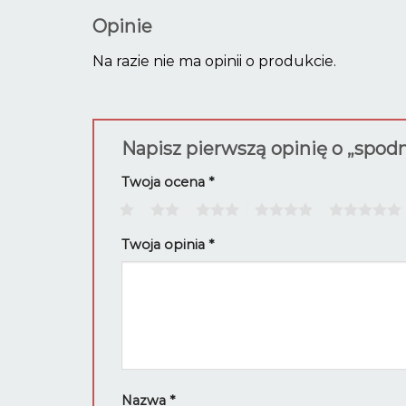
Opinie
Na razie nie ma opinii o produkcie.
Napisz pierwszą opinię o „spod
Twoja ocena
*
1
2
3
4
5
Twoja opinia
*
Nazwa
*