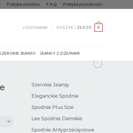
e
Polityka zwrotów
F.A.Q
Polityka prywatności
0
LOGOWANIE
KOSZYK /
ZŁ
0.00
SZEROKIE JEANSY
JEANSY Z DZIURAMI
Szerokie Jeansy
ne
Eleganckie Spodnie
Spodnie Plus Size
Lee Spodnie Damskie
Spodnie Antyprzecięciowe