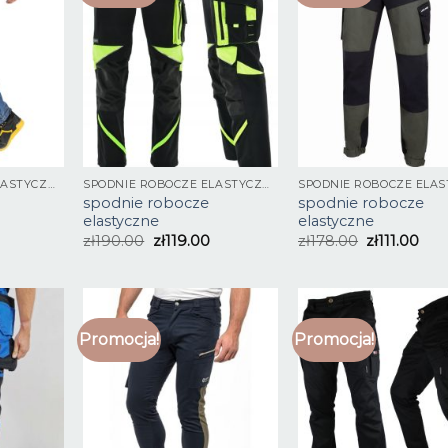
SPODNIE ROBOCZE ELASTYCZNE
SPODNIE ROBOCZE ELASTYCZNE
spodnie robocze
spodnie robocze
elastyczne
elastyczne
zł
190.00
zł
119.00
zł
178.00
zł
111.00
Promocja!
Promocja!