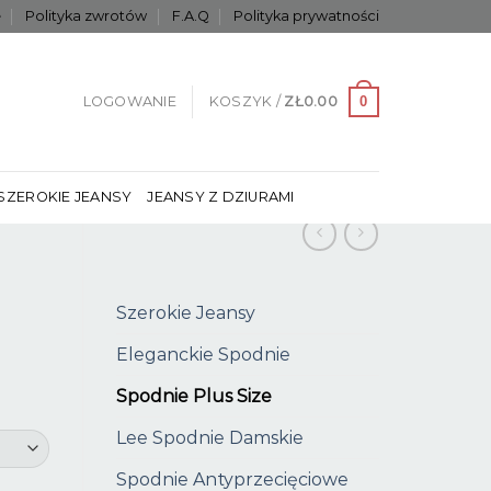
e
Polityka zwrotów
F.A.Q
Polityka prywatności
0
LOGOWANIE
KOSZYK /
ZŁ
0.00
SZEROKIE JEANSY
JEANSY Z DZIURAMI
Szerokie Jeansy
Eleganckie Spodnie
Spodnie Plus Size
Lee Spodnie Damskie
Spodnie Antyprzecięciowe