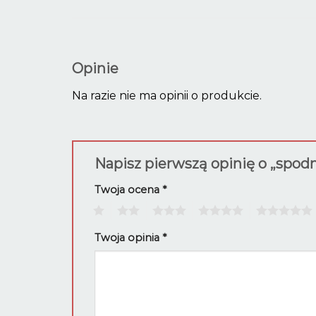
Opinie
Na razie nie ma opinii o produkcie.
Napisz pierwszą opinię o „spodn
Twoja ocena
*
1
2
3
4
5
Twoja opinia
*