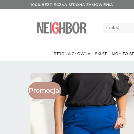
Skip
100% BEZPIECZNA STRONA ZAMÓWIENIA
to
content
Szukaj:
STRONA GŁÓWNA
SKLEP
MOHITO S
Promocja!