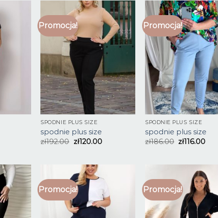
Promocja!
Promocja!
SPODNIE PLUS SIZE
SPODNIE PLUS SIZE
spodnie plus size
spodnie plus size
zł
192.00
zł
120.00
zł
186.00
zł
116.00
Promocja!
Promocja!