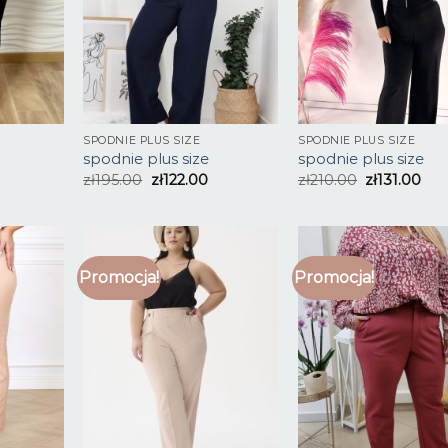
SPODNIE PLUS SIZE
SPODNIE PLUS SIZE
spodnie plus size
spodnie plus size
zł
195.00
zł
122.00
zł
210.00
zł
131.00
Promocja!
Promocja!