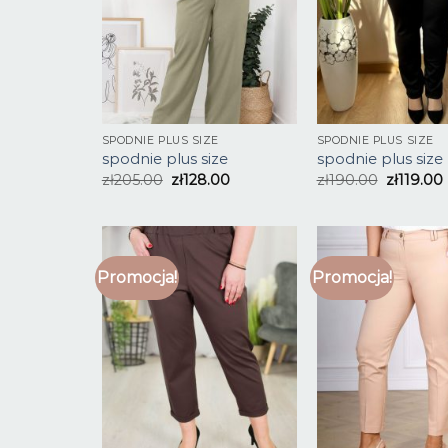
SPODNIE PLUS SIZE
SPODNIE PLUS SIZE
spodnie plus size
spodnie plus size
zł
205.00
zł
128.00
zł
190.00
zł
119.00
Promocja!
Promocja!