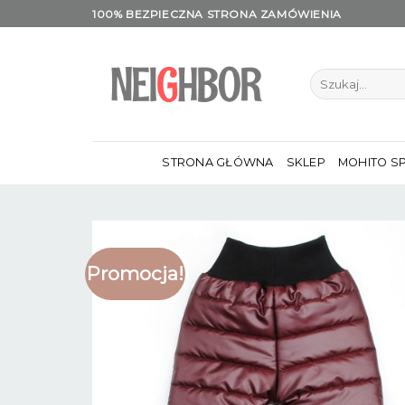
Skip
100% BEZPIECZNA STRONA ZAMÓWIENIA
to
content
Szukaj:
STRONA GŁÓWNA
SKLEP
MOHITO S
Promocja!