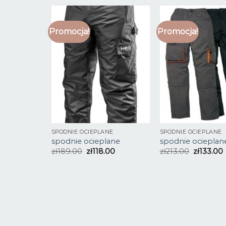
Promocja!
Promocja!
SPODNIE OCIEPLANE
SPODNIE OCIEPLANE
spodnie ocieplane
spodnie ocieplan
zł
189.00
zł
118.00
zł
213.00
zł
133.00