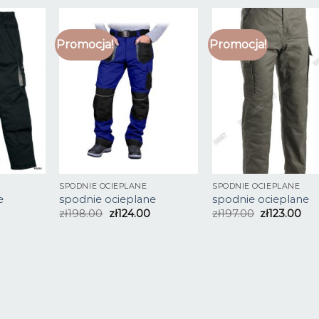
Promocja!
Promocja!
SPODNIE OCIEPLANE
SPODNIE OCIEPLANE
e
spodnie ocieplane
spodnie ocieplane
zł
198.00
zł
124.00
zł
197.00
zł
123.00