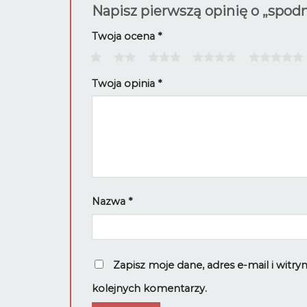
Napisz pierwszą opinię o „spod
Twoja ocena
*
1
2
3
4
5
Twoja opinia
*
Nazwa
*
Zapisz moje dane, adres e-mail i witr
kolejnych komentarzy.