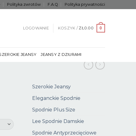
e
Polityka zwrotów
F.A.Q
Polityka prywatności
0
LOGOWANIE
KOSZYK /
ZŁ
0.00
SZEROKIE JEANSY
JEANSY Z DZIURAMI
Szerokie Jeansy
Eleganckie Spodnie
Spodnie Plus Size
Lee Spodnie Damskie
Spodnie Antyprzecięciowe