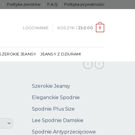
e
Polityka zwrotów
F.A.Q
Polityka prywatności
0
LOGOWANIE
KOSZYK /
ZŁ
0.00
SZEROKIE JEANSY
JEANSY Z DZIURAMI
Szerokie Jeansy
Eleganckie Spodnie
Spodnie Plus Size
Lee Spodnie Damskie
Spodnie Antyprzecięciowe