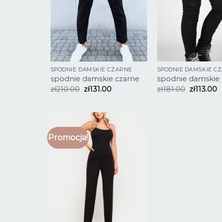
SPODNIE DAMSKIE CZARNE
SPODNIE DAMSKIE C
spodnie damskie czarne
spodnie damskie 
zł
210.00
zł
131.00
zł
181.00
zł
113.00
Promocja!