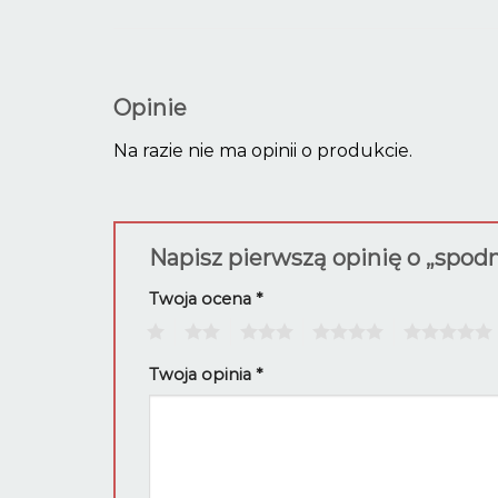
Opinie
Na razie nie ma opinii o produkcie.
Napisz pierwszą opinię o „spod
Twoja ocena
*
1
2
3
4
5
Twoja opinia
*