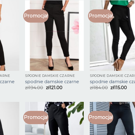
Promocja!
Promocja!
ZARNE
SPODNIE DAMSKIE CZARNE
SPODNIE DAMSKIE CZAR
czarne
spodnie damskie czarne
spodnie damskie cz
zł
194.00
zł
121.00
zł
184.00
zł
115.00
Promocja!
Promocja!