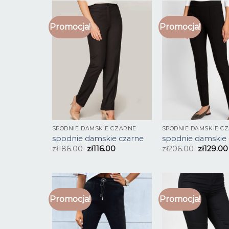
Promocja!
Promocja!
SPODNIE DAMSKIE CZARNE
SPODNIE DAMSKIE C
spodnie damskie czarne
spodnie damskie 
zł
186.00
zł
116.00
zł
206.00
zł
129.00
Promocja!
Promocja!