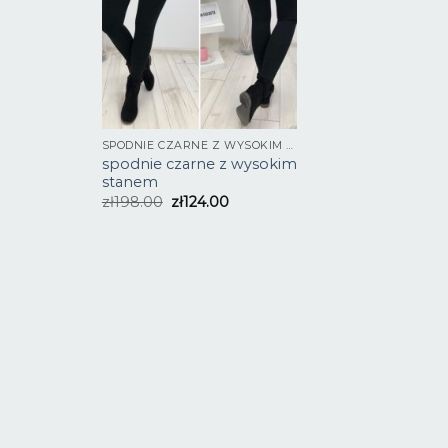
SPODNIE CZARNE Z WYSOKIM STANEM
spodnie czarne z wysokim
stanem
zł
198.00
zł
124.00