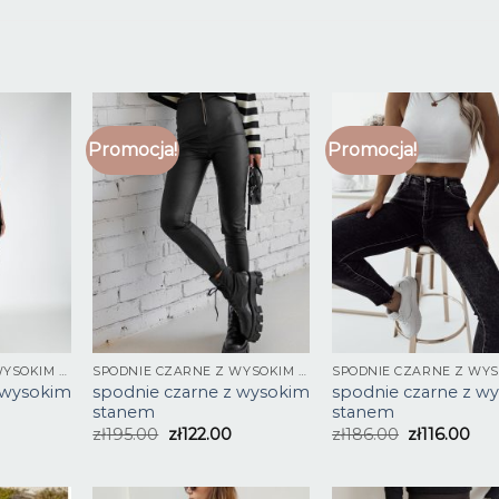
Promocja!
Promocja!
SPODNIE CZARNE Z WYSOKIM STANEM
SPODNIE CZARNE Z WYSOKIM STANEM
 wysokim
spodnie czarne z wysokim
spodnie czarne z w
stanem
stanem
zł
195.00
zł
122.00
zł
186.00
zł
116.00