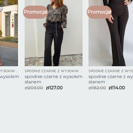
Promocja!
Promocja!
SPODNIE CZARNE Z WYSOKIM STANEM
SPODNIE CZARNE Z WYSOKIM STANEM
 wysokim
spodnie czarne z wysokim
spodnie czarne z w
stanem
stanem
zł
203.00
zł
127.00
zł
182.00
zł
114.00