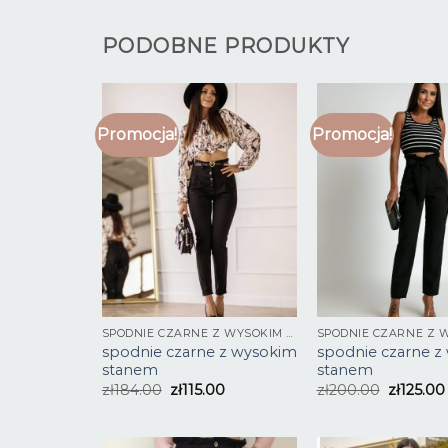
PODOBNE PRODUKTY
Promocja!
Promocja!
SPODNIE CZARNE Z WYSOKIM STANEM
spodnie czarne z wysokim
spodnie czarne z
stanem
stanem
zł
184.00
zł
115.00
zł
200.00
zł
125.00