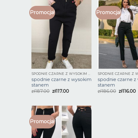
Promocja!
Promocja!
SPODNIE CZARNE Z WYSOKIM STANEM
spodnie czarne z wysokim
spodnie czarne z
stanem
stanem
zł
187.00
zł
117.00
zł
186.00
zł
116.00
Promocja!