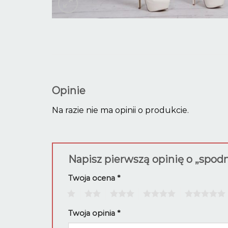
Opinie
Na razie nie ma opinii o produkcie.
Napisz pierwszą opinię o „spo
Twoja ocena
*
1
2
3
4
5
Twoja opinia
*