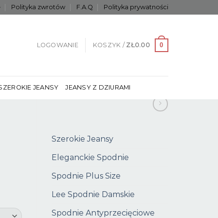
e
Polityka zwrotów
F.A.Q
Polityka prywatności
0
LOGOWANIE
KOSZYK /
ZŁ
0.00
SZEROKIE JEANSY
JEANSY Z DZIURAMI
Szerokie Jeansy
Eleganckie Spodnie
Spodnie Plus Size
Lee Spodnie Damskie
Spodnie Antyprzecięciowe