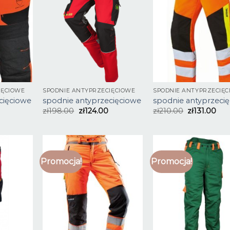
IĘCIOWE
SPODNIE ANTYPRZECIĘCIOWE
SPODNIE ANTYPRZECIĘ
cięciowe
spodnie antyprzecięciowe
spodnie antyprzeci
zł
198.00
zł
124.00
zł
210.00
zł
131.00
Promocja!
Promocja!