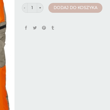
ilość spodnie antyprzecięciowe
DODAJ DO KOSZYKA