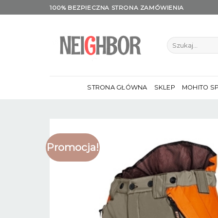
Skip
100% BEZPIECZNA STRONA ZAMÓWIENIA
to
content
Szukaj:
STRONA GŁÓWNA
SKLEP
MOHITO S
Promocja!