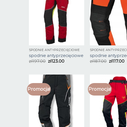
SPODNIE ANTYPRZECIĘCIOWE
SPODNIE ANTYPRZEC
spodnie antyprzecięciowe
spodnie antyprze
zł
197.00
zł
123.00
zł
187.00
zł
117.00
Promocja!
Promocja!