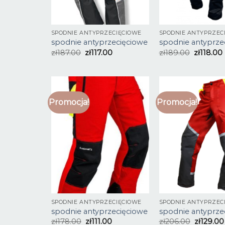
SPODNIE ANTYPRZECIĘCIOWE
SPODNIE ANTYPRZEC
spodnie antyprzecięciowe
spodnie antyprze
zł
187.00
zł
117.00
zł
189.00
zł
118.00
Promocja!
Promocja!
SPODNIE ANTYPRZECIĘCIOWE
SPODNIE ANTYPRZEC
spodnie antyprzecięciowe
spodnie antyprze
zł
178.00
zł
111.00
zł
206.00
zł
129.00