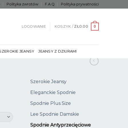
e
Polityka zwrotów
F.A.Q
Polityka prywatności
0
LOGOWANIE
KOSZYK /
ZŁ
0.00
SZEROKIE JEANSY
JEANSY Z DZIURAMI
Szerokie Jeansy
Eleganckie Spodnie
Spodnie Plus Size
Lee Spodnie Damskie
Spodnie Antyprzecięciowe