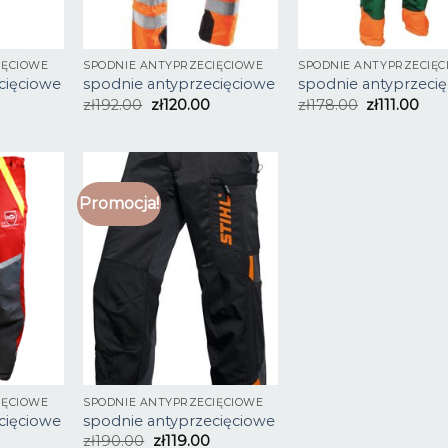
IĘCIOWE
SPODNIE ANTYPRZECIĘCIOWE
SPODNIE ANTYPRZECIĘ
cięciowe
spodnie antyprzecięciowe
spodnie antyprzeci
zł
192.00
zł
120.00
zł
178.00
zł
111.00
Promocja!
IĘCIOWE
SPODNIE ANTYPRZECIĘCIOWE
cięciowe
spodnie antyprzecięciowe
zł
190.00
zł
119.00