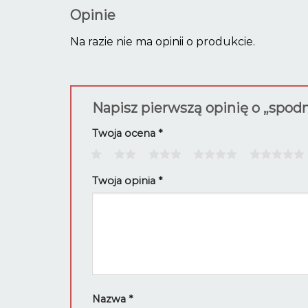
Opinie
Na razie nie ma opinii o produkcie.
Napisz pierwszą opinię o „spod
Twoja ocena
*
1
2
3
4
5
Twoja opinia
*
Nazwa
*