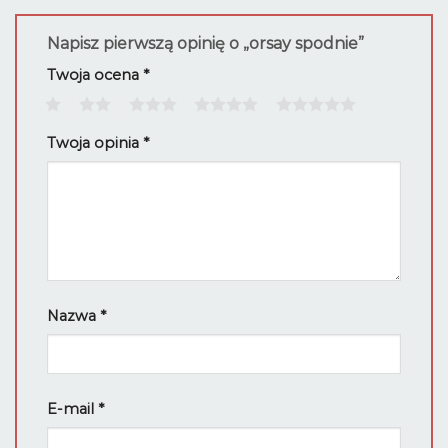
Napisz pierwszą opinię o „orsay spodnie”
Twoja ocena
*
1
2
3
4
5
Twoja opinia
*
Nazwa
*
E-mail
*