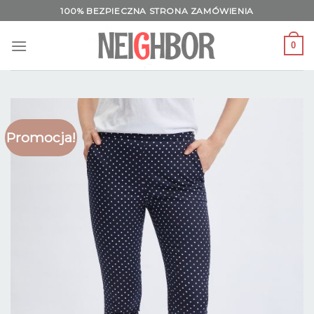
Skip
100% BEZPIECZNA STRONA ZAMÓWIENIA
to
content
0
Promocja!