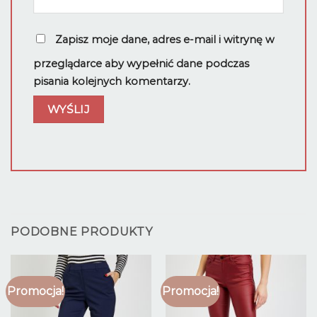
Zapisz moje dane, adres e-mail i witrynę w
przeglądarce aby wypełnić dane podczas
pisania kolejnych komentarzy.
PODOBNE PRODUKTY
Promocja!
Promocja!