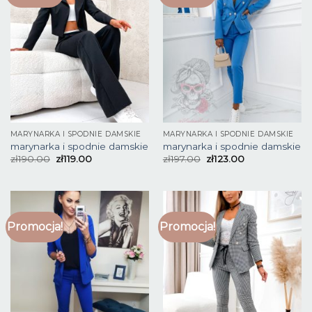
MARYNARKA I SPODNIE DAMSKIE
MARYNARKA I SPODNIE DAMSKIE
marynarka i spodnie damskie
marynarka i spodnie damskie
zł
190.00
zł
119.00
zł
197.00
zł
123.00
Promocja!
Promocja!