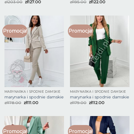
zł
203.00
zł
127.00
zł
195.00
zł
122.00
Promocja!
Promocja!
MARYNARKA I SPODNIE DAMSKIE
MARYNARKA I SPODNIE DAMSKIE
marynarka i spodnie damskie
marynarka i spodnie damskie
zł
178.00
zł
111.00
zł
179.00
zł
112.00
Promocja!
Promocja!