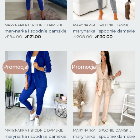
MARYNARKA I SPODNIE DAMSKIE
MARYNARKA I SPODNIE DAMSKIE
marynarka i spodnie damskie
marynarka i spodnie damskie
zł
194.00
zł
121.00
zł
208.00
zł
130.00
Promocja!
Promocja!
MARYNARKA I SPODNIE DAMSKIE
MARYNARKA I SPODNIE DAMSKIE
marynarka i spodnie damskie
marynarka i spodnie damskie