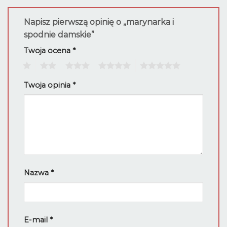
Napisz pierwszą opinię o „marynarka i
spodnie damskie”
Twoja ocena
*
1
2
3
4
5
Twoja opinia
*
Nazwa
*
E-mail
*