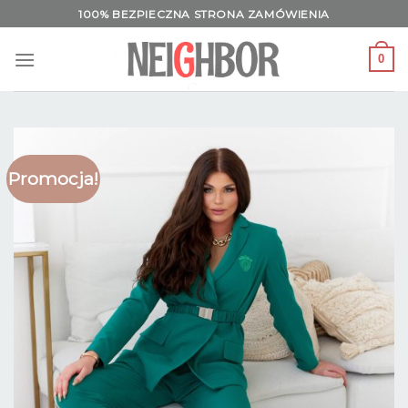
Skip
100% BEZPIECZNA STRONA ZAMÓWIENIA
to
content
0
Promocja!