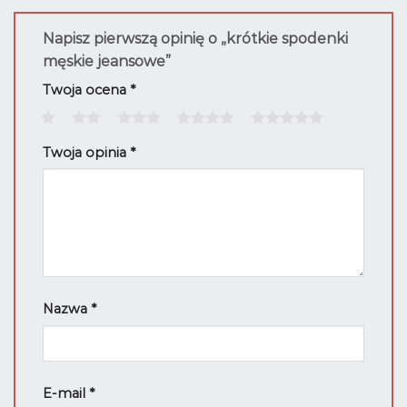
Napisz pierwszą opinię o „krótkie spodenki
męskie jeansowe”
Twoja ocena
*
1
2
3
4
5
Twoja opinia
*
Nazwa
*
E-mail
*