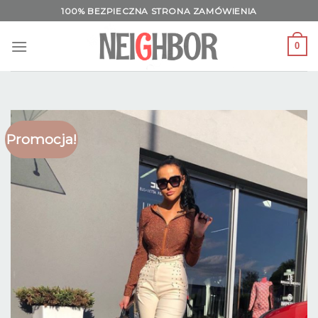
Skip
100% BEZPIECZNA STRONA ZAMÓWIENIA
to
content
0
Promocja!