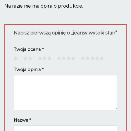
Na razie nie ma opinii o produkcie.
Napisz pierwszą opinię o „jeansy wysoki stan”
Twoja ocena
*
1
2
3
4
5
Twoja opinia
*
Nazwa
*