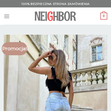
Skip
100% BEZPIECZNA STRONA ZAMÓWIENIA
to
content
0
Promocja!