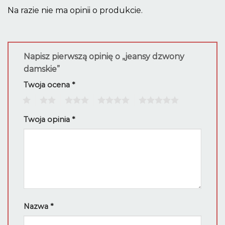
Na razie nie ma opinii o produkcie.
Napisz pierwszą opinię o „jeansy dzwony
damskie”
Twoja ocena
*
1
2
3
4
5
Twoja opinia
*
Nazwa
*