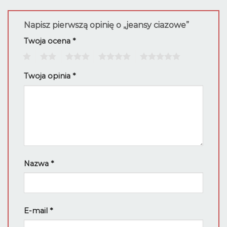
Napisz pierwszą opinię o „jeansy ciazowe”
Twoja ocena
*
1
2
3
4
5
Twoja opinia
*
Nazwa
*
E-mail
*