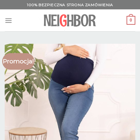
Skip
100% BEZPIECZNA STRONA ZAMÓWIENIA
to
content
0
Promocja!