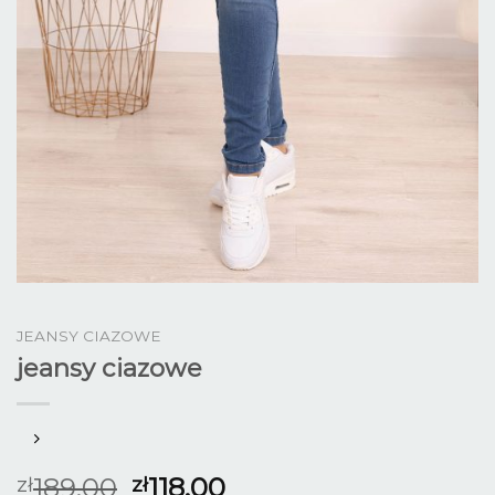
JEANSY CIAZOWE
jeansy ciazowe
189.00
118.00
zł
zł