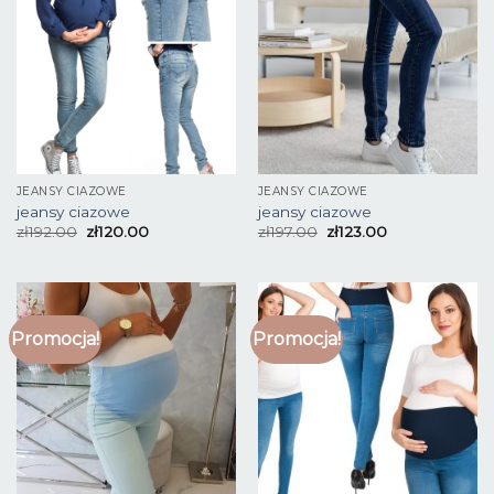
JEANSY CIAZOWE
JEANSY CIAZOWE
jeansy ciazowe
jeansy ciazowe
zł
192.00
zł
120.00
zł
197.00
zł
123.00
Promocja!
Promocja!