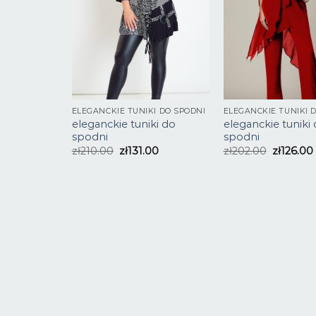
ELEGANCKIE TUNIKI DO SPODNI
ELEGANCKIE TUNIKI 
eleganckie tuniki do
eleganckie tuniki
spodni
spodni
zł
210.00
zł
131.00
zł
202.00
zł
126.00