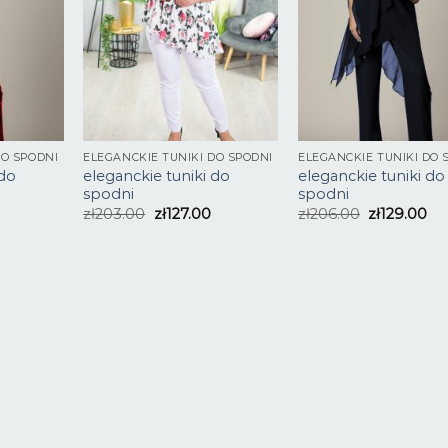
DO SPODNI
ELEGANCKIE TUNIKI DO SPODNI
ELEGANCKIE TUNIKI DO 
 do
eleganckie tuniki do
eleganckie tuniki do
spodni
spodni
zł
203.00
zł
127.00
zł
206.00
zł
129.00