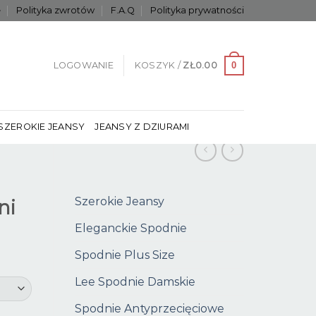
e
Polityka zwrotów
F.A.Q
Polityka prywatności
0
LOGOWANIE
KOSZYK /
ZŁ
0.00
SZEROKIE JEANSY
JEANSY Z DZIURAMI
Szerokie Jeansy
ni
Eleganckie Spodnie
Spodnie Plus Size
Lee Spodnie Damskie
Spodnie Antyprzecięciowe