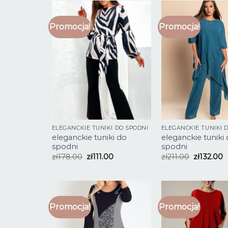
Promocja!
Promocja!
ELEGANCKIE TUNIKI DO SPODNI
ELEGANCKIE TUNIKI 
eleganckie tuniki do
eleganckie tuniki
spodni
spodni
zł
178.00
zł
111.00
zł
211.00
zł
132.00
Promocja!
Promocja!