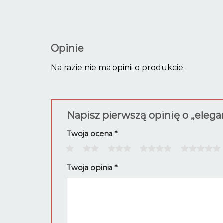
Opinie
Na razie nie ma opinii o produkcie.
Napisz pierwszą opinię o „elega
Twoja ocena
*
1
2
3
4
5
Twoja opinia
*