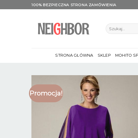
Skip
100% BEZPIECZNA STRONA ZAMÓWIENIA
to
content
Szukaj:
STRONA GŁÓWNA
SKLEP
MOHITO S
Promocja!