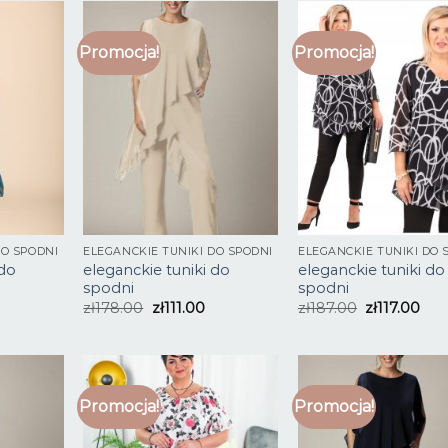
Promocja!
Promocja!
DO SPODNI
ELEGANCKIE TUNIKI DO SPODNI
ELEGANCKIE TUNIKI DO 
 do
eleganckie tuniki do
eleganckie tuniki do
spodni
spodni
zł
178.00
zł
111.00
zł
187.00
zł
117.00
Promocja!
Promocja!