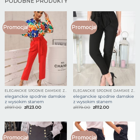
PODOBNE PRODUKTY
Promocja!
Promocja!
ELEGANCKIE SPODNIE DAMSKIE Z WYSOKIM STANEM
ELEGANCKIE SPODNIE DAMSKIE Z WYSOKIM STANEM
eleganckie spodnie damskie
eleganckie spodnie damskie
z wysokim stanem
z wysokim stanem
zł
197.00
zł
123.00
zł
179.00
zł
112.00
Promocja!
Promocja!