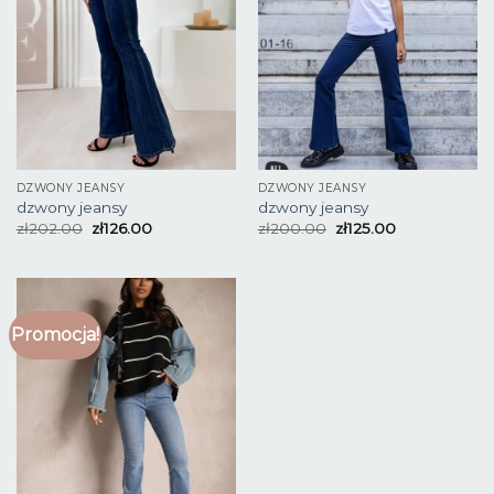
DZWONY JEANSY
DZWONY JEANSY
dzwony jeansy
dzwony jeansy
zł
202.00
zł
126.00
zł
200.00
zł
125.00
Promocja!