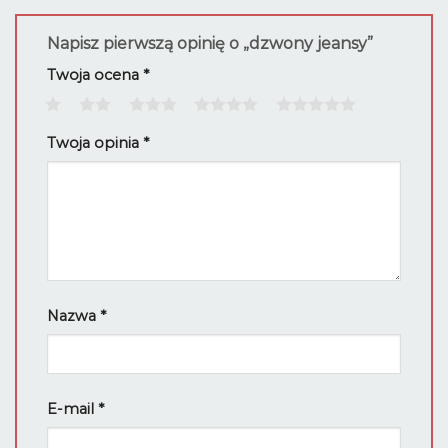
Napisz pierwszą opinię o „dzwony jeansy”
Twoja ocena
*
1
2
3
4
5
Twoja opinia
*
Nazwa
*
E-mail
*