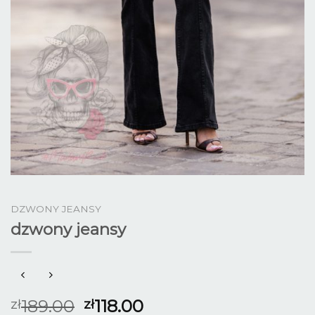
DZWONY JEANSY
dzwony jeansy
189.00
118.00
zł
zł