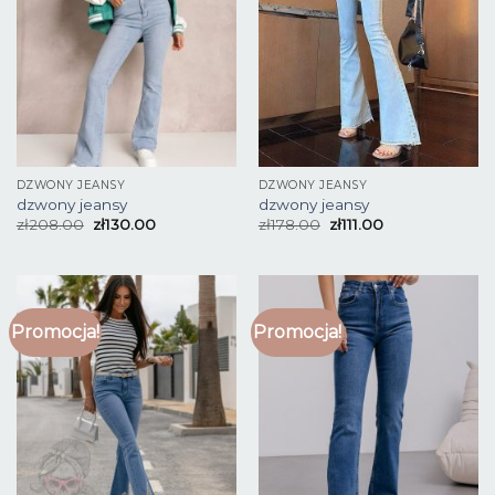
DZWONY JEANSY
DZWONY JEANSY
dzwony jeansy
dzwony jeansy
zł
208.00
zł
130.00
zł
178.00
zł
111.00
Promocja!
Promocja!