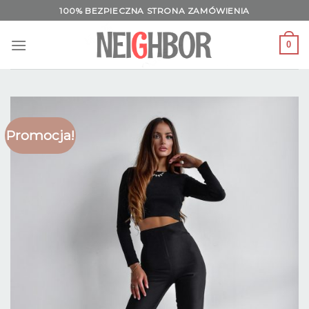
Skip
100% BEZPIECZNA STRONA ZAMÓWIENIA
to
content
0
Promocja!