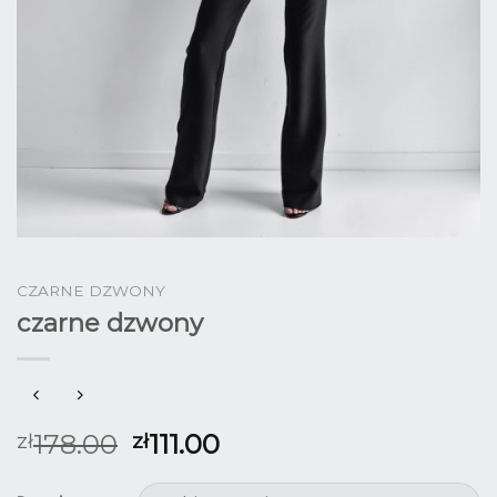
CZARNE DZWONY
czarne dzwony
178.00
111.00
zł
zł