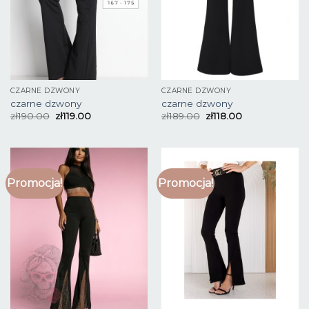
CZARNE DZWONY
CZARNE DZWONY
czarne dzwony
czarne dzwony
zł
190.00
zł
119.00
zł
189.00
zł
118.00
Promocja!
Promocja!