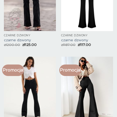
CZARNE DZWONY
CZARNE DZWONY
czarne dzwony
czarne dzwony
zł
200.00
zł
125.00
zł
187.00
zł
117.00
Promocja!
Promocja!