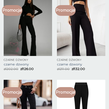
Promocja!
Promocja!
CZARNE DZWONY
CZARNE DZWONY
czarne dzwony
czarne dzwony
zł
202.00
zł
126.00
zł
211.00
zł
132.00
Promocja!
Promocja!