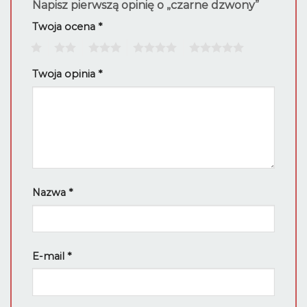
Napisz pierwszą opinię o „czarne dzwony”
Twoja ocena
*
1
2
3
4
5
Twoja opinia
*
Nazwa
*
E-mail
*