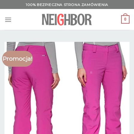
Skip
100% BEZPIECZNA STRONA ZAMÓWIENIA
to
content
0
Promocja!