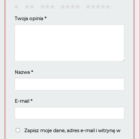
1
2
3
4
5
Twoja opinia
*
Nazwa
*
E-mail
*
Zapisz moje dane, adres e-mail i witrynę w