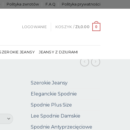
e
Polityka zwrotów
F.A.Q
Polityka prywatności
0
LOGOWANIE
KOSZYK /
ZŁ
0.00
SZEROKIE JEANSY
JEANSY Z DZIURAMI
Szerokie Jeansy
Eleganckie Spodnie
Spodnie Plus Size
Lee Spodnie Damskie
Spodnie Antyprzecięciowe