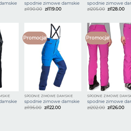
damskie
spodnie zimowe damskie
spodnie zimowe da
zł
190.00
zł
119.00
zł
205.00
zł
128.00
Promocja!
Promocja!
MSKIE
SPODNIE ZIMOWE DAMSKIE
SPODNIE ZIMOWE DAMS
damskie
spodnie zimowe damskie
spodnie zimowe da
zł
195.00
zł
122.00
zł
202.00
zł
126.00