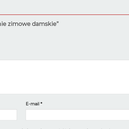
dnie zimowe damskie”
E-mail
*