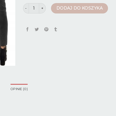
ilość spodnie zimowe damskie
DODAJ DO KOSZYKA
OPINIE (0)