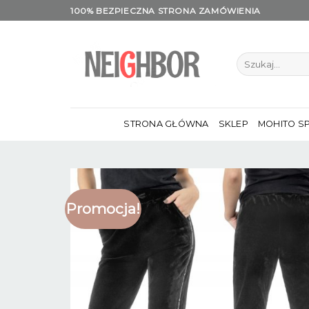
Skip
100% BEZPIECZNA STRONA ZAMÓWIENIA
to
content
Szukaj:
STRONA GŁÓWNA
SKLEP
MOHITO S
Promocja!