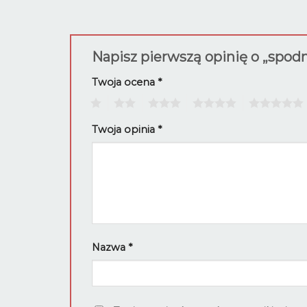
Napisz pierwszą opinię o „spo
Twoja ocena
*
1
2
3
4
5
Twoja opinia
*
Nazwa
*