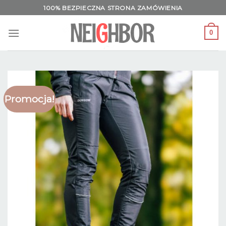
Skip
100% BEZPIECZNA STRONA ZAMÓWIENIA
to
content
0
Promocja!