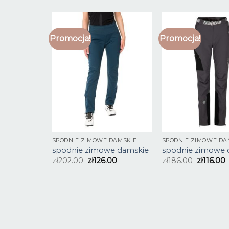
Promocja!
Promocja!
SPODNIE ZIMOWE DAMSKIE
SPODNIE ZIMOWE DA
spodnie zimowe damskie
spodnie zimowe 
zł
202.00
zł
126.00
zł
186.00
zł
116.00