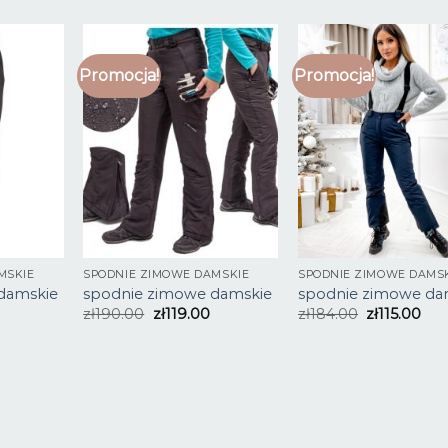
Promocja!
Promocja!
MSKIE
SPODNIE ZIMOWE DAMSKIE
SPODNIE ZIMOWE DAMS
damskie
spodnie zimowe damskie
spodnie zimowe da
zł
190.00
zł
119.00
zł
184.00
zł
115.00