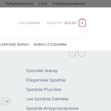
e
Polityka zwrotów
F.A.Q
Polityka prywatności
0
LOGOWANIE
KOSZYK /
ZŁ
0.00
SZEROKIE JEANSY
JEANSY Z DZIURAMI
Szerokie Jeansy
Eleganckie Spodnie
Spodnie Plus Size
Lee Spodnie Damskie
Spodnie Antyprzecięciowe