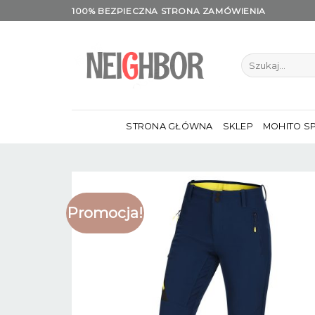
Skip
100% BEZPIECZNA STRONA ZAMÓWIENIA
to
content
Szukaj:
STRONA GŁÓWNA
SKLEP
MOHITO S
Promocja!