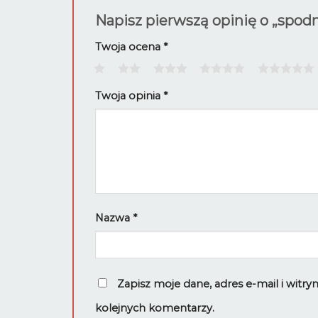
Napisz pierwszą opinię o „spo
Twoja ocena
*
1
2
3
4
5
Twoja opinia
*
Nazwa
*
Zapisz moje dane, adres e-mail i witr
kolejnych komentarzy.