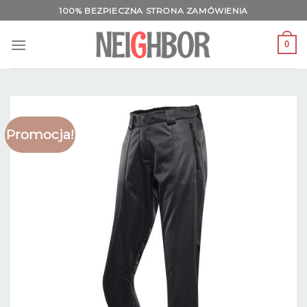
Skip
100% BEZPIECZNA STRONA ZAMÓWIENIA
to
content
0
Promocja!