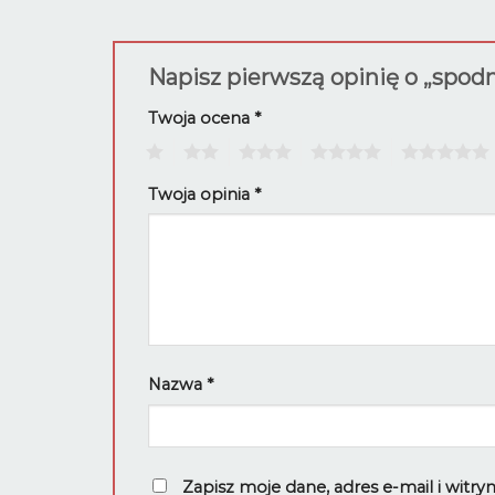
Napisz pierwszą opinię o „spo
Twoja ocena
*
1
2
3
4
5
Twoja opinia
*
Nazwa
*
Zapisz moje dane, adres e-mail i witr