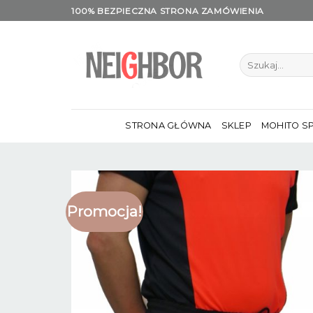
Skip
100% BEZPIECZNA STRONA ZAMÓWIENIA
to
content
Szukaj:
STRONA GŁÓWNA
SKLEP
MOHITO S
Promocja!