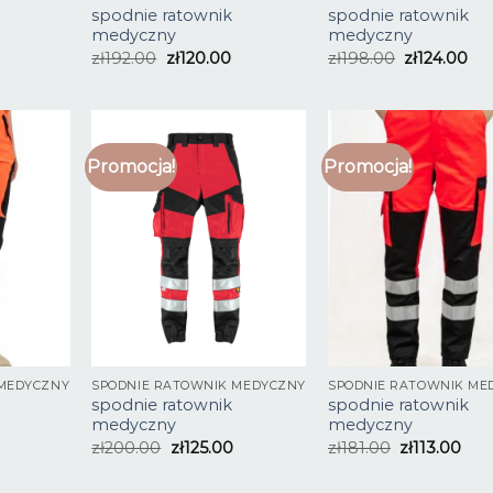
spodnie ratownik
spodnie ratownik
medyczny
medyczny
zł
192.00
zł
120.00
zł
198.00
zł
124.00
Promocja!
Promocja!
 MEDYCZNY
SPODNIE RATOWNIK MEDYCZNY
SPODNIE RATOWNIK ME
spodnie ratownik
spodnie ratownik
medyczny
medyczny
zł
200.00
zł
125.00
zł
181.00
zł
113.00