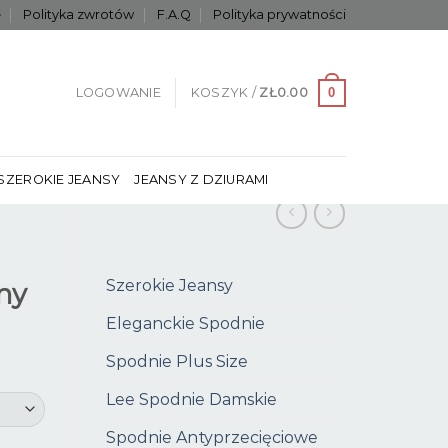
e
Polityka zwrotów
F.A.Q
Polityka prywatności
0
LOGOWANIE
KOSZYK /
ZŁ
0.00
SZEROKIE JEANSY
JEANSY Z DZIURAMI
Szerokie Jeansy
ny
Eleganckie Spodnie
Spodnie Plus Size
Lee Spodnie Damskie
Spodnie Antyprzecięciowe