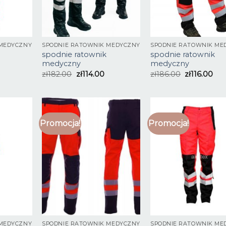
 MEDYCZNY
SPODNIE RATOWNIK MEDYCZNY
SPODNIE RATOWNIK ME
spodnie ratownik
spodnie ratownik
medyczny
medyczny
zł
182.00
zł
114.00
zł
186.00
zł
116.00
Promocja!
Promocja!
 MEDYCZNY
SPODNIE RATOWNIK MEDYCZNY
SPODNIE RATOWNIK ME