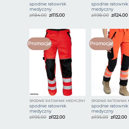
spodnie ratownik
spodnie ratownik
medyczny
medyczny
zł
184.00
zł
115.00
zł
198.00
zł
124.00
Promocja!
Promocja!
SPODNIE RATOWNIK MEDYCZNY
SPODNIE RATOWNIK
spodnie ratownik
spodnie ratownik
medyczny
medyczny
zł
195.00
zł
122.00
zł
195.00
zł
122.00