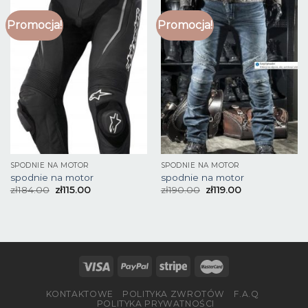
Promocja!
Promocja!
SPODNIE NA MOTOR
SPODNIE NA MOTOR
spodnie na motor
spodnie na motor
zł
184.00
zł
115.00
zł
190.00
zł
119.00
KONTAKTOWE
POLITYKA ZWROTÓW
F.A.Q
POLITYKA PRYWATNOŚCI