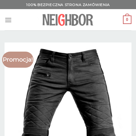
Skip
100% BEZPIECZNA STRONA ZAMÓWIENIA
to
content
0
Promocja!