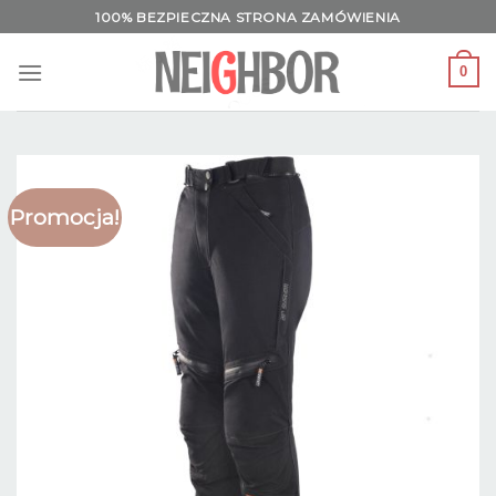
Skip
100% BEZPIECZNA STRONA ZAMÓWIENIA
to
content
0
Promocja!