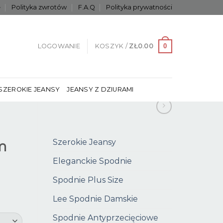
e
Polityka zwrotów
F.A.Q
Polityka prywatności
0
LOGOWANIE
KOSZYK /
ZŁ
0.00
SZEROKIE JEANSY
JEANSY Z DZIURAMI
Szerokie Jeansy
m
Eleganckie Spodnie
Spodnie Plus Size
Lee Spodnie Damskie
Spodnie Antyprzecięciowe