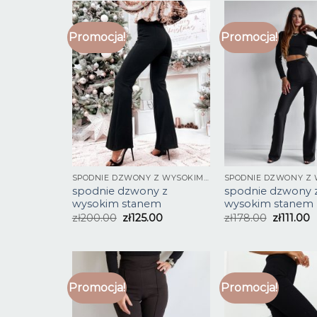
Promocja!
Promocja!
SPODNIE DZWONY Z WYSOKIM STANEM
spodnie dzwony z
spodnie dzwony 
wysokim stanem
wysokim stanem
zł
200.00
zł
125.00
zł
178.00
zł
111.00
Promocja!
Promocja!