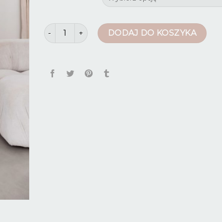
ilość spodnie dzwony z wysokim stanem
DODAJ DO KOSZYKA