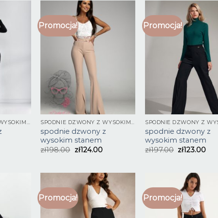
Promocja!
Promocja!
SPODNIE DZWONY Z WYSOKIM STANEM
SPODNIE DZWONY Z WYSOKIM STANEM
z
spodnie dzwony z
spodnie dzwony z
wysokim stanem
wysokim stanem
zł
198.00
zł
124.00
zł
197.00
zł
123.00
Promocja!
Promocja!