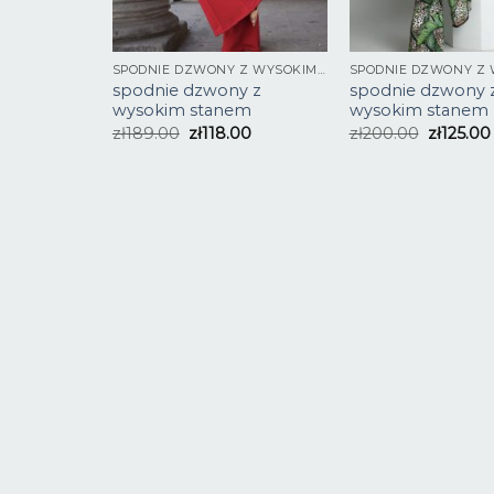
SPODNIE DZWONY Z WYSOKIM STANEM
spodnie dzwony z
spodnie dzwony 
wysokim stanem
wysokim stanem
zł
189.00
zł
118.00
zł
200.00
zł
125.00