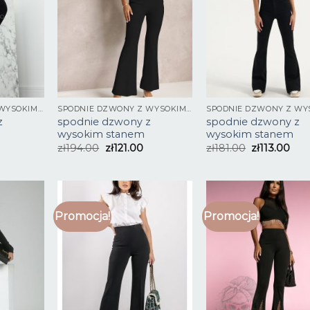
SPODNIE DZWONY Z WYSOKIM STANEM
SPODNIE DZWONY Z WYSOKIM STANEM
z
spodnie dzwony z
spodnie dzwony z
wysokim stanem
wysokim stanem
zł
194.00
zł
121.00
zł
181.00
zł
113.00
Promocja!
Promocja!