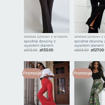
SPODNIE DZWONY Z WYSOKIM STANEM
spodnie dzwony z
spodnie dzwony 
wysokim stanem
wysokim stanem
zł
213.00
zł
133.00
zł
203.00
zł
127.00
Promocja!
Promocja!