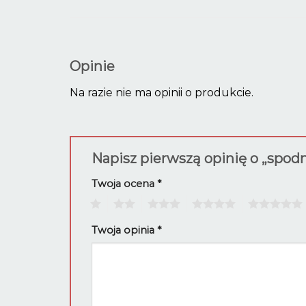
Opinie
Na razie nie ma opinii o produkcie.
Napisz pierwszą opinię o „spo
Twoja ocena
*
1
2
3
4
5
Twoja opinia
*