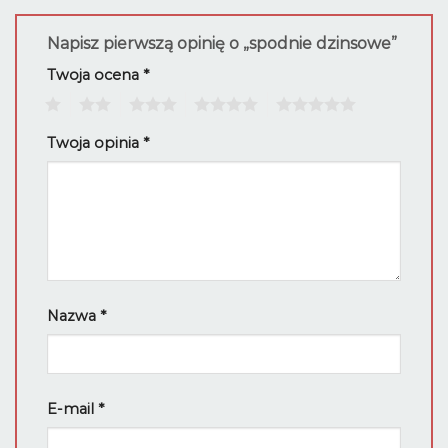
Napisz pierwszą opinię o „spodnie dzinsowe”
Twoja ocena
*
1
2
3
4
5
Twoja opinia
*
Nazwa
*
E-mail
*