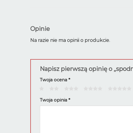
Opinie
Na razie nie ma opinii o produkcie.
Napisz pierwszą opinię o „spodn
Twoja ocena
*
1
2
3
4
5
Twoja opinia
*