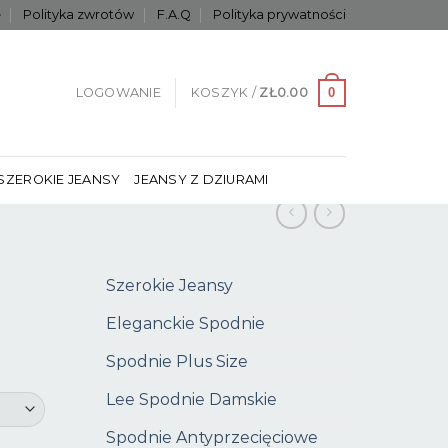
e
Polityka zwrotów
F.A.Q
Polityka prywatności
0
LOGOWANIE
KOSZYK /
ZŁ
0.00
SZEROKIE JEANSY
JEANSY Z DZIURAMI
Szerokie Jeansy
Eleganckie Spodnie
Spodnie Plus Size
Lee Spodnie Damskie
Spodnie Antyprzecięciowe