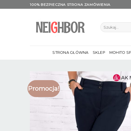
Skip
100% BEZPIECZNA STRONA ZAMÓWIENIA
to
content
Szukaj:
STRONA GŁÓWNA
SKLEP
MOHITO S
Promocja!