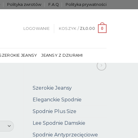
e
Polityka zwrotów
F.A.Q
Polityka prywatności
0
LOGOWANIE
KOSZYK /
ZŁ
0.00
SZEROKIE JEANSY
JEANSY Z DZIURAMI
Szerokie Jeansy
Eleganckie Spodnie
Spodnie Plus Size
Lee Spodnie Damskie
Spodnie Antyprzecięciowe