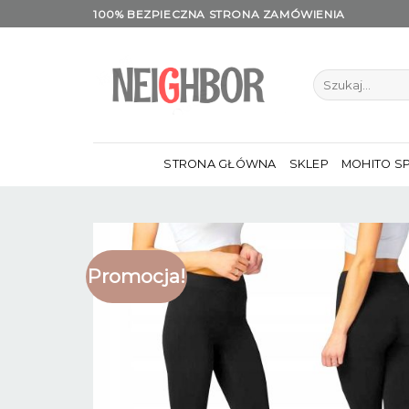
Skip
100% BEZPIECZNA STRONA ZAMÓWIENIA
to
content
Szukaj:
STRONA GŁÓWNA
SKLEP
MOHITO S
Promocja!