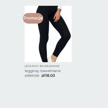
Promocja!
LEGGINSY BAWEŁNIANE
legginsy bawełniane
zł
189.00
zł
118.00