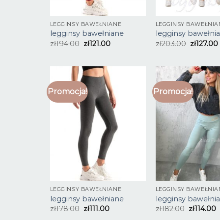
LEGGINSY BAWEŁNIANE
LEGGINSY BAWEŁNIA
legginsy bawełniane
legginsy bawełni
zł
194.00
zł
121.00
zł
203.00
zł
127.00
Promocja!
Promocja!
LEGGINSY BAWEŁNIANE
LEGGINSY BAWEŁNIA
legginsy bawełniane
legginsy bawełni
zł
178.00
zł
111.00
zł
182.00
zł
114.00