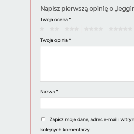
Napisz pierwszą opinię o „legg
Twoja ocena
*
1
2
3
4
5
Twoja opinia
*
Nazwa
*
Zapisz moje dane, adres e-mail i witr
kolejnych komentarzy.