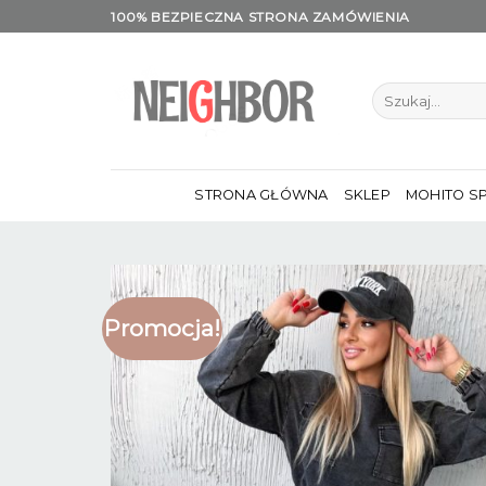
Skip
100% BEZPIECZNA STRONA ZAMÓWIENIA
to
content
Szukaj:
STRONA GŁÓWNA
SKLEP
MOHITO S
Promocja!