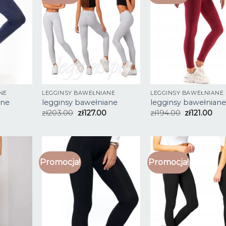
NE
LEGGINSY BAWEŁNIANE
LEGGINSY BAWEŁNIANE
ane
legginsy bawełniane
legginsy bawełnian
zł
203.00
zł
127.00
zł
194.00
zł
121.00
Promocja!
Promocja!