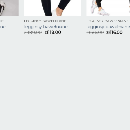
NE
LEGGINSY BAWEŁNIANE
LEGGINSY BAWEŁNIANE
ane
legginsy bawełniane
legginsy bawełnian
zł
189.00
zł
118.00
zł
186.00
zł
116.00