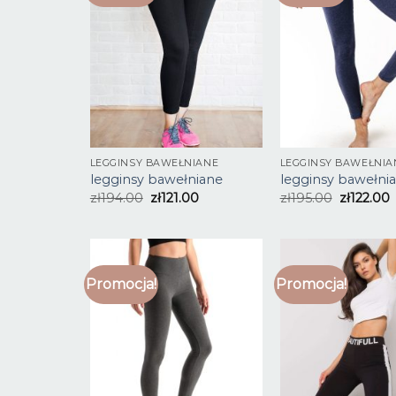
LEGGINSY BAWEŁNIANE
LEGGINSY BAWEŁNIA
legginsy bawełniane
legginsy bawełni
zł
194.00
zł
121.00
zł
195.00
zł
122.00
Promocja!
Promocja!