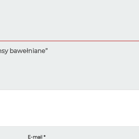
insy bawełniane”
E-mail
*