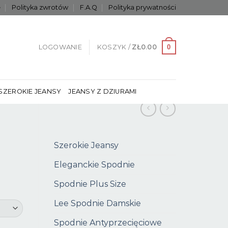
e
Polityka zwrotów
F.A.Q
Polityka prywatności
0
LOGOWANIE
KOSZYK /
ZŁ
0.00
SZEROKIE JEANSY
JEANSY Z DZIURAMI
Szerokie Jeansy
Eleganckie Spodnie
Spodnie Plus Size
Lee Spodnie Damskie
Spodnie Antyprzecięciowe