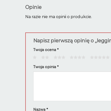
Opinie
Na razie nie ma opinii o produkcie.
Napisz pierwszą opinię o „legg
Twoja ocena
*
1
2
3
4
5
Twoja opinia
*
Nazwa
*